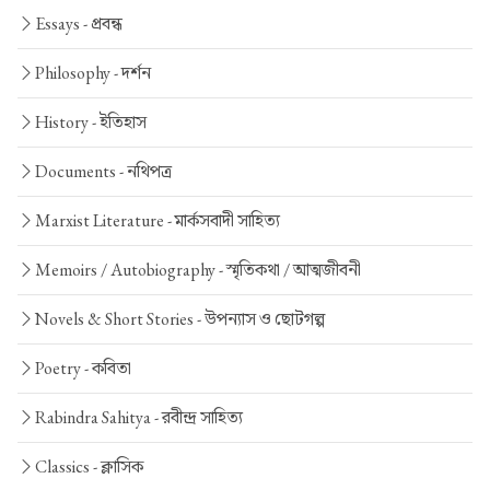
Essays -
প্রবন্ধ
Philosophy -
দর্শন
History -
ইতিহাস
Documents -
নথিপত্র
Marxist Literature -
মার্কসবাদী সাহিত্য
Memoirs / Autobiography -
স্মৃতিকথা / আত্মজীবনী
Novels & Short Stories -
উপন্যাস ও ছোটগল্প
Poetry -
কবিতা
Rabindra Sahitya -
রবীন্দ্র সাহিত্য
Classics -
ক্লাসিক