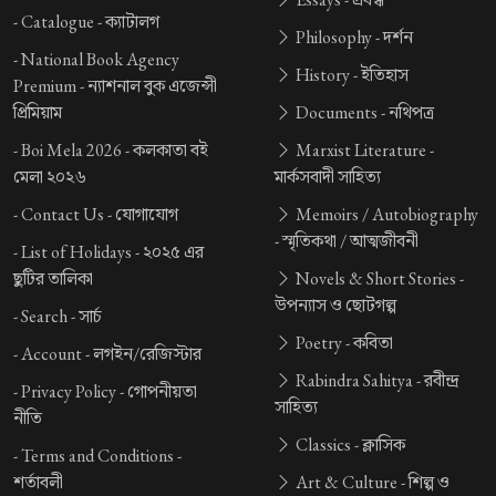
-
Catalogue -
ক্যাটালগ
Philosophy -
দর্শন
-
National Book Agency
History -
ইতিহাস
Premium -
ন্যাশনাল বুক এজেন্সী
প্রিমিয়াম
Documents -
নথিপত্র
-
Boi Mela 2026 -
কলকাতা বই
Marxist Literature -
মেলা ২০২৬
মার্কসবাদী সাহিত্য
-
Contact Us -
যোগাযোগ
Memoirs / Autobiography
-
স্মৃতিকথা / আত্মজীবনী
-
List of Holidays -
২০২৫ এর
ছুটির তালিকা
Novels & Short Stories -
উপন্যাস ও ছোটগল্প
-
Search -
সার্চ
Poetry -
কবিতা
-
Account -
লগইন/রেজিস্টার
Rabindra Sahitya -
রবীন্দ্র
-
Privacy Policy -
গোপনীয়তা
সাহিত্য
নীতি
Classics -
ক্লাসিক
-
Terms and Conditions -
শর্তাবলী
Art & Culture -
শিল্প ও