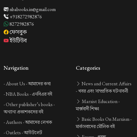
nbabooks.in@gmail.com
+918272982876
8272982876
ফেসবুক
ইউটিউব
Navigation
Categories
-
About Us -
আমাদের কথা
News and Current Affairs
-
খবর এবং সাম্প্রতিক ঘটনাবলী
-
NBA Books -
এনবিএর বই
Marxist Education -
-
Other publisher’s books -
মার্ক্সবাদী শিক্ষা
অন্যান্য প্রকাশকদের বই
Basic Books On Marxism -
-
Authors -
আমাদের লেখক
মার্কসবাদের মৌলিক বই
-
Outlets -
আউটলেট
Essays -
প্রবন্ধ