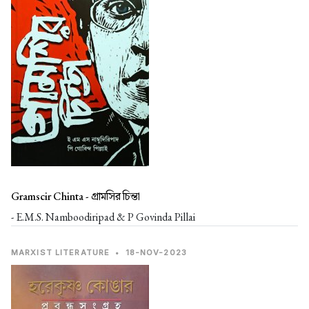
Gramscir Chinta -
গ্রামসির চিন্তা
- E.M.S. Namboodiripad & P Govinda Pillai
MARXIST LITERATURE
•
18-NOV-2023