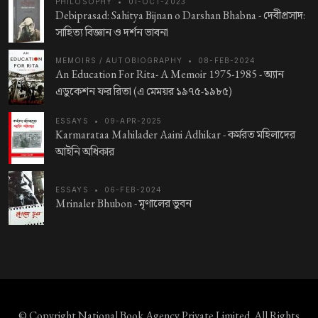
PHILOSOPHY
•
01-OCT-2023
Debiprasad: Sahitya Bijnan o Darshan Bhabna -
দেবীপ্রসাদ:
সাহিত্য বিজ্ঞান ও দর্শন ভাবনা
MEMOIRS / AUTOBIOGRAPHY
•
08-FEB-2024
An Education For Rita- A Memoir 1975-1985 -
অ্যান
এডুকেশন ফর রিতা (এ মেময়র ১৯৭৫-১৯৮৫)
ESSAYS
•
09-APR-2025
Karmarataa Mahilader Aaini Adhikar -
কর্মরত মহিলাদের
আইনি অধিকার
ESSAYS
•
06-FEB-2024
Mrinaler Bhubon -
মৃণালের ভুবন
© Copyright
National Book Agency Private Limited
. All Rights