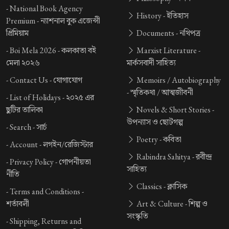
-
National Book Agency
History -
ইতিহাস
Premium -
ন্যাশনাল বুক এজেন্সী
প্রিমিয়াম
Documents -
নথিপত্র
-
Boi Mela 2026 -
কলকাতা বই
Marxist Literature -
মেলা ২০২৬
মার্কসবাদী সাহিত্য
-
Contact Us -
যোগাযোগ
Memoirs / Autobiography
-
স্মৃতিকথা / আত্মজীবনী
-
List of Holidays -
২০২৫ এর
ছুটির তালিকা
Novels & Short Stories -
উপন্যাস ও ছোটগল্প
-
Search -
সার্চ
Poetry -
কবিতা
-
Account -
লগইন/রেজিস্টার
Rabindra Sahitya -
রবীন্দ্র
-
Privacy Policy -
গোপনীয়তা
সাহিত্য
নীতি
Classics -
ক্লাসিক
-
Terms and Conditions -
শর্তাবলী
Art & Culture -
শিল্প ও
সংস্কৃতি
-
Shipping, Returns and