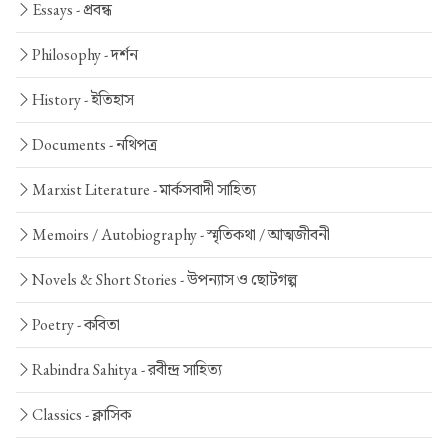
Essays -
প্রবন্ধ
Philosophy -
দর্শন
History -
ইতিহাস
Documents -
নথিপত্র
Marxist Literature -
মার্কসবাদী সাহিত্য
Memoirs / Autobiography -
স্মৃতিকথা / আত্মজীবনী
Novels & Short Stories -
উপন্যাস ও ছোটগল্প
Poetry -
কবিতা
Rabindra Sahitya -
রবীন্দ্র সাহিত্য
Classics -
ক্লাসিক