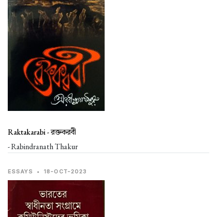
Raktakarabi -
রক্তকরবী
- Rabindranath Thakur
ESSAYS
•
18-OCT-2023