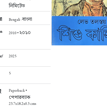
লিমিটেড
া
বাংলা
Bengali -
on
২০১০
2010 •
r/
2025
5
Paperback •
ই
পেপারব্যাক
23.7x18.2x0.3 cms