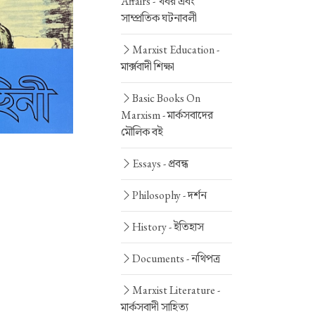
Affairs -
খবর এবং
সাম্প্রতিক ঘটনাবলী
Marxist Education -
মার্ক্সবাদী শিক্ষা
Basic Books On
Marxism -
মার্কসবাদের
মৌলিক বই
Essays -
প্রবন্ধ
Philosophy -
দর্শন
History -
ইতিহাস
Documents -
নথিপত্র
Marxist Literature -
মার্কসবাদী সাহিত্য