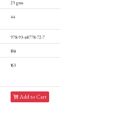
25 gms
44
978-93-48778-72-7
₹
70
₹ 63
Add to Cart