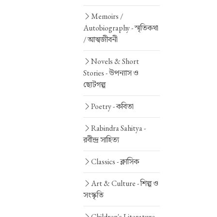
Memoirs /
Autobiography -
স্মৃতিকথা
/ আত্মজীবনী
Novels & Short
Stories -
উপন্যাস ও
ছোটগল্প
Poetry -
কবিতা
Rabindra Sahitya -
রবীন্দ্র সাহিত্য
Classics -
ক্লাসিক
Art & Culture -
শিল্প ও
সংস্কৃতি
Children's Literature -