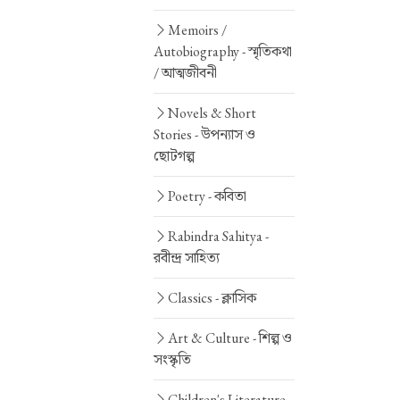
Memoirs /
Autobiography -
স্মৃতিকথা
/ আত্মজীবনী
Novels & Short
Stories -
উপন্যাস ও
ছোটগল্প
Poetry -
কবিতা
Rabindra Sahitya -
রবীন্দ্র সাহিত্য
Classics -
ক্লাসিক
Art & Culture -
শিল্প ও
সংস্কৃতি
Children's Literature -