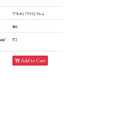
978-81-79552-96-4
₹
80
ce/
₹ 72
Add to Cart