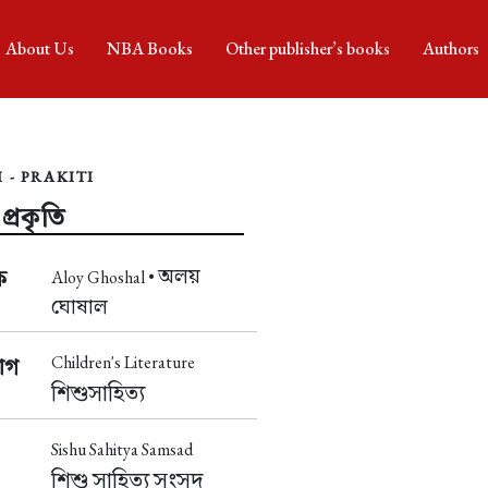
About Us
NBA Books
Other publisher’s books
Authors
 - PRAKITI
প্রকৃতি
অলয়
ক
Aloy Ghoshal •
ঘোষাল
Children's Literature
াগ
শিশুসাহিত্য
Sishu Sahitya Samsad
শিশু সাহিত্য সংসদ