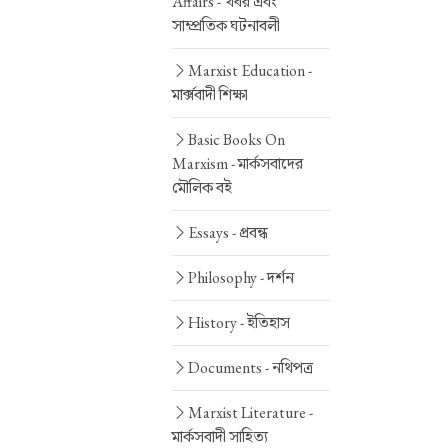
Affairs -
খবর এবং
সাম্প্রতিক ঘটনাবলী
Marxist Education -
মার্ক্সবাদী শিক্ষা
Basic Books On
Marxism -
মার্কসবাদের
মৌলিক বই
Essays -
প্রবন্ধ
Philosophy -
দর্শন
History -
ইতিহাস
Documents -
নথিপত্র
Marxist Literature -
মার্কসবাদী সাহিত্য