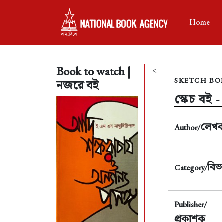
Home
Book to watch |
<
SKETCH BOI
নজরে বই
স্কেচ বই - 
লেখ
Author/
বিভ
Category/
Publisher/
প্রকাশক