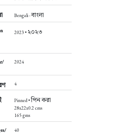
া
বাংলা
Bengali -
on
২০২৩
2023 •
r/
2024
4
করণ
ই
পিন করা
Pinned •
28x22x0.2 cms
165 gms
es/
40