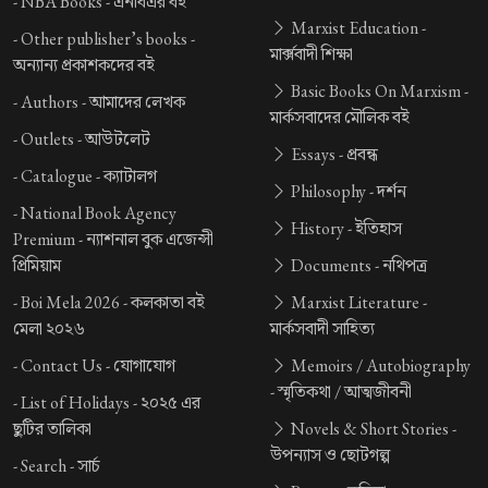
-
NBA Books -
এনবিএর বই
Marxist Education -
-
Other publisher’s books -
মার্ক্সবাদী শিক্ষা
অন্যান্য প্রকাশকদের বই
Basic Books On Marxism -
-
Authors -
আমাদের লেখক
মার্কসবাদের মৌলিক বই
-
Outlets -
আউটলেট
Essays -
প্রবন্ধ
-
Catalogue -
ক্যাটালগ
Philosophy -
দর্শন
-
National Book Agency
History -
ইতিহাস
Premium -
ন্যাশনাল বুক এজেন্সী
প্রিমিয়াম
Documents -
নথিপত্র
-
Boi Mela 2026 -
কলকাতা বই
Marxist Literature -
মেলা ২০২৬
মার্কসবাদী সাহিত্য
-
Contact Us -
যোগাযোগ
Memoirs / Autobiography
-
স্মৃতিকথা / আত্মজীবনী
-
List of Holidays -
২০২৫ এর
ছুটির তালিকা
Novels & Short Stories -
উপন্যাস ও ছোটগল্প
-
Search -
সার্চ