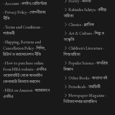
Poetry -
কবিতা
-
Account -
লগইন/রেজিস্টার
Rabindra Sahitya -
রবীন্দ্র
-
Privacy Policy -
গোপনীয়তা
সাহিত্য
নীতি
Classics -
ক্লাসিক
-
Terms and Conditions -
শর্তাবলী
Art & Culture -
শিল্প ও
সংস্কৃতি
-
Shipping, Returns and
Cancellation Policy -
শিপিং,
Children's Literature -
রিটার্ন ও ক্যান্সেলেশন নীতি
শিশুসাহিত্য
-
How to purchase online
Popular Science -
জনপ্রিয়
from NBA website -
এনবিএ
বিজ্ঞান
ওয়েবসাইট থেকে অনলাইন
Other Books -
অন্যান্য বই
কেনাকাটা কিভাবে করবেন
Periodicals -
সাময়িকী
-
NBA on Amazon -
অ্যামাজনে
Newspaper-Magazine -
এনবিএ
নিউজপেপার-ম্যাগাজিন