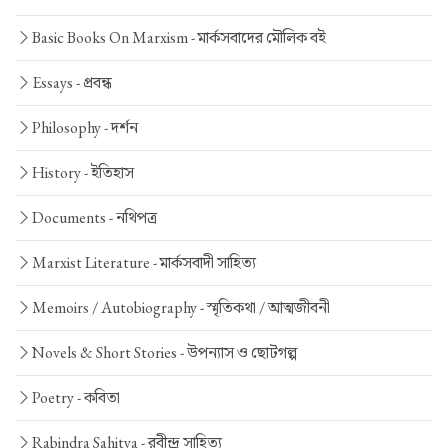
Basic Books On Marxism -
মার্কসবাদের মৌলিক বই
Essays -
প্রবন্ধ
Philosophy -
দর্শন
History -
ইতিহাস
Documents -
নথিপত্র
Marxist Literature -
মার্কসবাদী সাহিত্য
Memoirs / Autobiography -
স্মৃতিকথা / আত্মজীবনী
Novels & Short Stories -
উপন্যাস ও ছোটগল্প
Poetry -
কবিতা
Rabindra Sahitya -
রবীন্দ্র সাহিত্য