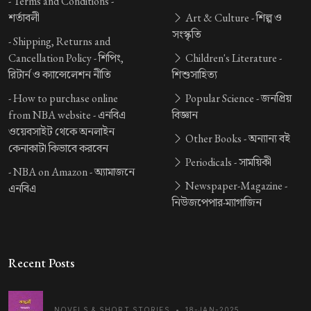
-
Terms and Conditions -
শর্তাবলী
Art & Culture -
শিল্প ও
সংস্কৃতি
-
Shipping, Returns and
Cancellation Policy -
শিপিং,
Children's Literature -
রিটার্ন ও ক্যান্সেলেশন নীতি
শিশুসাহিত্য
-
How to purchase online
Popular Science -
জনপ্রিয়
from NBA website -
এনবিএ
বিজ্ঞান
ওয়েবসাইট থেকে অনলাইন
Other Books -
অন্যান্য বই
কেনাকাটা কিভাবে করবেন
Periodicals -
সাময়িকী
-
NBA on Amazon -
অ্যামাজনে
Newspaper-Magazine -
এনবিএ
নিউজপেপার-ম্যাগাজিন
Recent Posts
NOVELS & SHORT STORIES
•
18-JAN-2025