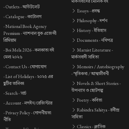
মার্কসবাদের মৌলিক বই
-
Outlets -
আউটলেট
Essays -
প্রবন্ধ
-
Catalogue -
ক্যাটালগ
Philosophy -
দর্শন
-
National Book Agency
History -
ইতিহাস
Premium -
ন্যাশনাল বুক এজেন্সী
প্রিমিয়াম
Documents -
নথিপত্র
-
Boi Mela 2026 -
কলকাতা বই
Marxist Literature -
মেলা ২০২৬
মার্কসবাদী সাহিত্য
-
Contact Us -
যোগাযোগ
Memoirs / Autobiography
-
স্মৃতিকথা / আত্মজীবনী
-
List of Holidays -
২০২৫ এর
ছুটির তালিকা
Novels & Short Stories -
উপন্যাস ও ছোটগল্প
-
Search -
সার্চ
Poetry -
কবিতা
-
Account -
লগইন/রেজিস্টার
Rabindra Sahitya -
রবীন্দ্র
-
Privacy Policy -
গোপনীয়তা
সাহিত্য
নীতি
Classics -
ক্লাসিক