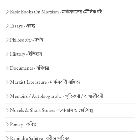
Basic Books On Marxism -
মার্কসবাদের মৌলিক বই
Essays -
প্রবন্ধ
Philosophy -
দর্শন
History -
ইতিহাস
Documents -
নথিপত্র
Marxist Literature -
মার্কসবাদী সাহিত্য
Memoirs / Autobiography -
স্মৃতিকথা / আত্মজীবনী
Novels & Short Stories -
উপন্যাস ও ছোটগল্প
Poetry -
কবিতা
Rabindra Sahitya -
রবীন্দ্র সাহিত্য