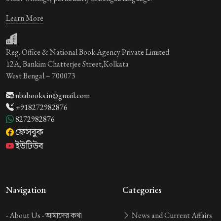
Learn More
Reg. Office & National Book Agency Private Limited
12A, Bankim Chatterjee Street,Kolkata
West Bengal – 700073
nbabooks.in@gmail.com
+918272982876
8272982876
ফেসবুক
ইউটিউব
Navigation
Categories
-
About Us -
আমাদের কথা
News and Current Affairs