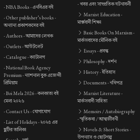
-
খবর এবং সাম্প্রতিক ঘটনাবলী
-
NBA Books -
এনবিএর বই
Marxist Education -
-
Other publisher’s books -
মার্ক্সবাদী শিক্ষা
অন্যান্য প্রকাশকদের বই
Basic Books On Marxism -
-
Authors -
আমাদের লেখক
মার্কসবাদের মৌলিক বই
-
Outlets -
আউটলেট
Essays -
প্রবন্ধ
-
Catalogue -
ক্যাটালগ
Philosophy -
দর্শন
-
National Book Agency
History -
ইতিহাস
Premium -
ন্যাশনাল বুক এজেন্সী
প্রিমিয়াম
Documents -
নথিপত্র
-
Boi Mela 2026 -
কলকাতা বই
Marxist Literature -
মেলা ২০২৬
মার্কসবাদী সাহিত্য
-
Contact Us -
যোগাযোগ
Memoirs / Autobiography
-
স্মৃতিকথা / আত্মজীবনী
-
List of Holidays -
২০২৫ এর
ছুটির তালিকা
Novels & Short Stories -
উপন্যাস ও ছোটগল্প