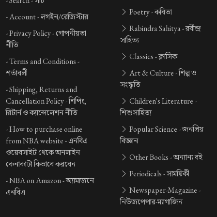
-
Search -
সার্চ
Poetry -
কবিতা
-
Account -
লগইন/রেজিস্টার
Rabindra Sahitya -
রবীন্দ্র
-
Privacy Policy -
গোপনীয়তা
সাহিত্য
নীতি
Classics -
ক্লাসিক
-
Terms and Conditions -
শর্তাবলী
Art & Culture -
শিল্প ও
সংস্কৃতি
-
Shipping, Returns and
Cancellation Policy -
শিপিং,
Children's Literature -
রিটার্ন ও ক্যান্সেলেশন নীতি
শিশুসাহিত্য
-
How to purchase online
Popular Science -
জনপ্রিয়
from NBA website -
এনবিএ
বিজ্ঞান
ওয়েবসাইট থেকে অনলাইন
Other Books -
অন্যান্য বই
কেনাকাটা কিভাবে করবেন
Periodicals -
সাময়িকী
-
NBA on Amazon -
অ্যামাজনে
Newspaper-Magazine -
এনবিএ
নিউজপেপার-ম্যাগাজিন