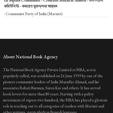
Ek Biplabi Communist - Comrade Muzaffar Ahmed -
এক বিপ্লবী
কমিউনিস্ট - কমরেড মুজফ্‌ফর আহ্‌মদ
- Communist Party of India (Marxist)
About National Book Agency
The National Book Agency Private Limited or NBA, as it is
popularly called, was established on 26 June 1939 by one of the
pioneer communist leaders of India Muzaffar Ahmad, and his
associates Rebati Burman, Suren Kar and others. It has served
book-lovers for more than 80 years. Starting with a paltry
investment of rupees two hundred, the NBA has played a glorious
role in reaching out to all categories of readers with Marxist and
other writings, particularly in Bengali language.