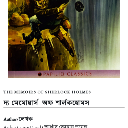
THE MEMOIRS OF SHERLOCK HOLMES
দ্য মেমোয়ার্স অফ শার্লকহোমস
লেখক
Author/
আর্থার কোনান ডয়েল
Arthur Conan Doyal •