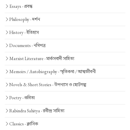
Essays -
প্রবন্ধ
Philosophy -
দর্শন
History -
ইতিহাস
Documents -
নথিপত্র
Marxist Literature -
মার্কসবাদী সাহিত্য
Memoirs / Autobiography -
স্মৃতিকথা / আত্মজীবনী
Novels & Short Stories -
উপন্যাস ও ছোটগল্প
Poetry -
কবিতা
Rabindra Sahitya -
রবীন্দ্র সাহিত্য
Classics -
ক্লাসিক