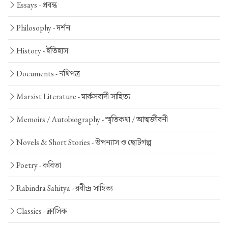
Essays -
প্রবন্ধ
Philosophy -
দর্শন
History -
ইতিহাস
Documents -
নথিপত্র
Marxist Literature -
মার্কসবাদী সাহিত্য
Memoirs / Autobiography -
স্মৃতিকথা / আত্মজীবনী
Novels & Short Stories -
উপন্যাস ও ছোটগল্প
Poetry -
কবিতা
Rabindra Sahitya -
রবীন্দ্র সাহিত্য
Classics -
ক্লাসিক