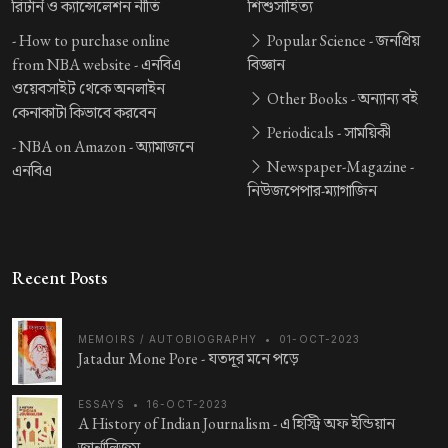
রিটার্ন ও ক্যান্সেলেশন নীতি
শিশুসাহিত্য
-
How to purchase online
Popular Science -
জনপ্রিয়
from NBA website -
এনবিএ
বিজ্ঞান
ওয়েবসাইট থেকে অনলাইন
Other Books -
অন্যান্য বই
কেনাকাটা কিভাবে করবেন
Periodicals -
সাময়িকী
-
NBA on Amazon -
অ্যামাজনে
Newspaper-Magazine -
এনবিএ
নিউজপেপার-ম্যাগাজিন
Recent Posts
MEMOIRS / AUTOBIOGRAPHY
•
01-OCT-2023
Jatadur Mone Pore -
যতদূর মনে পড়ে
ESSAYS
•
16-OCT-2023
A History of Indian Journalism -
এ হিস্ট্রি অফ ইন্ডিয়ান
জার্নালিজম