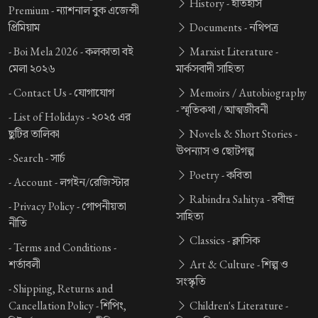
History -
ইতিহাস
Premium -
ন্যাশনাল বুক এজেন্সী
প্রিমিয়াম
Documents -
নথিপত্র
-
Boi Mela 2026 -
কলকাতা বই
Marxist Literature -
মেলা ২০২৬
মার্কসবাদী সাহিত্য
-
Contact Us -
যোগাযোগ
Memoirs / Autobiography
-
স্মৃতিকথা / আত্মজীবনী
-
List of Holidays -
২০২৫ এর
ছুটির তালিকা
Novels & Short Stories -
উপন্যাস ও ছোটগল্প
-
Search -
সার্চ
Poetry -
কবিতা
-
Account -
লগইন/রেজিস্টার
Rabindra Sahitya -
রবীন্দ্র
-
Privacy Policy -
গোপনীয়তা
সাহিত্য
নীতি
Classics -
ক্লাসিক
-
Terms and Conditions -
শর্তাবলী
Art & Culture -
শিল্প ও
সংস্কৃতি
-
Shipping, Returns and
Cancellation Policy -
শিপিং,
Children's Literature -