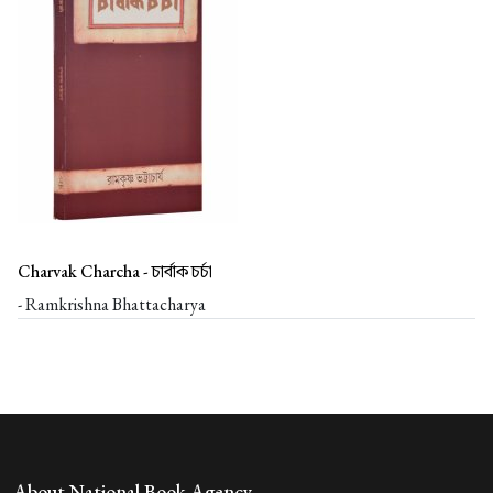
Charvak Charcha -
চার্বাক চর্চা
- Ramkrishna Bhattacharya
About National Book Agency