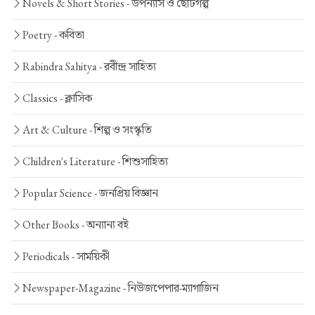
Novels & Short Stories -
উপন্যাস ও ছোটগল্প
Poetry -
কবিতা
Rabindra Sahitya -
রবীন্দ্র সাহিত্য
Classics -
ক্লাসিক
Art & Culture -
শিল্প ও সংস্কৃতি
Children's Literature -
শিশুসাহিত্য
Popular Science -
জনপ্রিয় বিজ্ঞান
Other Books -
অন্যান্য বই
Periodicals -
সাময়িকী
Newspaper-Magazine -
নিউজপেপার-ম্যাগাজিন