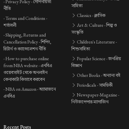
-
Privacy Policy -
গোপনীয়তা
সাহিত্য
নীতি
Classics -
ক্লাসিক
-
Terms and Conditions -
শর্তাবলী
Art & Culture -
শিল্প ও
সংস্কৃতি
-
Shipping, Returns and
Cancellation Policy -
শিপিং,
Children's Literature -
রিটার্ন ও ক্যান্সেলেশন নীতি
শিশুসাহিত্য
-
How to purchase online
Popular Science -
জনপ্রিয়
from NBA website -
এনবিএ
বিজ্ঞান
ওয়েবসাইট থেকে অনলাইন
Other Books -
অন্যান্য বই
কেনাকাটা কিভাবে করবেন
Periodicals -
সাময়িকী
-
NBA on Amazon -
অ্যামাজনে
Newspaper-Magazine -
এনবিএ
নিউজপেপার-ম্যাগাজিন
Recent Posts