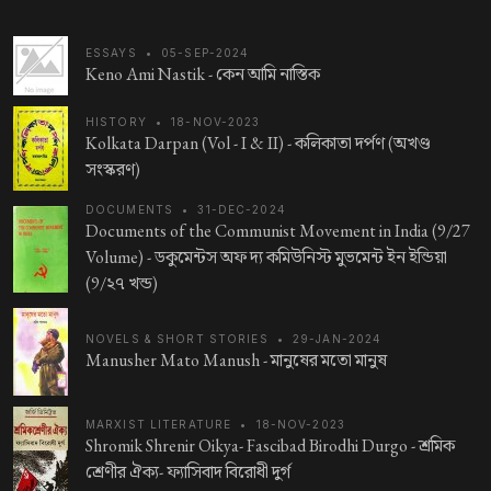
ESSAYS
•
05-SEP-2024
Keno Ami Nastik -
কেন আমি নাস্তিক
HISTORY
•
18-NOV-2023
Kolkata Darpan (Vol - I & II) -
কলিকাতা দর্পণ (অখণ্ড
সংস্করণ)
DOCUMENTS
•
31-DEC-2024
Documents of the Communist Movement in India (9/27
Volume) -
ডকুমেন্টস অফ দ্য কমিউনিস্ট মুভমেন্ট ইন ইন্ডিয়া
(9/২৭ খন্ড)
NOVELS & SHORT STORIES
•
29-JAN-2024
Manusher Mato Manush -
মানুষের মতো মানুষ
MARXIST LITERATURE
•
18-NOV-2023
Shromik Shrenir Oikya- Fascibad Birodhi Durgo -
শ্রমিক
শ্রেণীর ঐক্য- ফ্যাসিবাদ বিরোধী দুর্গ