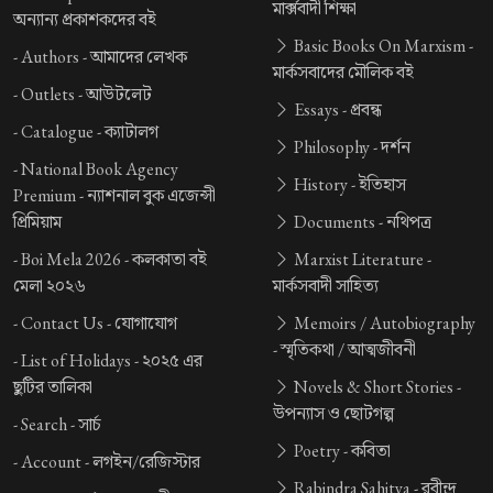
মার্ক্সবাদী শিক্ষা
অন্যান্য প্রকাশকদের বই
Basic Books On Marxism -
-
Authors -
আমাদের লেখক
মার্কসবাদের মৌলিক বই
-
Outlets -
আউটলেট
Essays -
প্রবন্ধ
-
Catalogue -
ক্যাটালগ
Philosophy -
দর্শন
-
National Book Agency
History -
ইতিহাস
Premium -
ন্যাশনাল বুক এজেন্সী
প্রিমিয়াম
Documents -
নথিপত্র
-
Boi Mela 2026 -
কলকাতা বই
Marxist Literature -
মেলা ২০২৬
মার্কসবাদী সাহিত্য
-
Contact Us -
যোগাযোগ
Memoirs / Autobiography
-
স্মৃতিকথা / আত্মজীবনী
-
List of Holidays -
২০২৫ এর
ছুটির তালিকা
Novels & Short Stories -
উপন্যাস ও ছোটগল্প
-
Search -
সার্চ
Poetry -
কবিতা
-
Account -
লগইন/রেজিস্টার
Rabindra Sahitya -
রবীন্দ্র