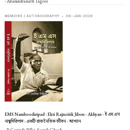
- Abanindranath Tagore
MEMOIRS / AUTOBIOGRAPHY
•
06-JAN-2026
EMS Namboodiripad : Ekti Rajnoitik Jibon - Akhyan -
ই এম এস
নাম্বুদিরিপাদ : একটি রাজনৈতিক জীবন - আখ্যান
- P Govinda Pillai, Souvik Ghosh