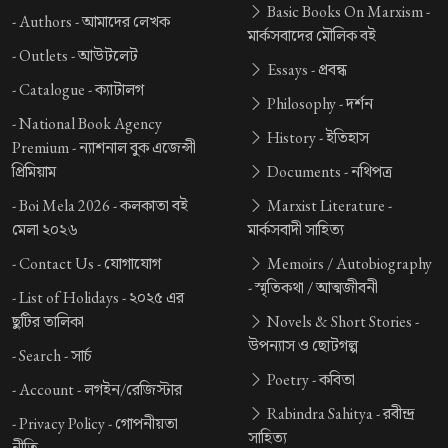
Basic Books On Marxism -
-
Authors -
আমাদের লেখক
মার্কসবাদের মৌলিক বই
-
Outlets -
আউটলেট
Essays -
প্রবন্ধ
-
Catalogue -
ক্যাটালগ
Philosophy -
দর্শন
-
National Book Agency
History -
ইতিহাস
Premium -
ন্যাশনাল বুক এজেন্সী
প্রিমিয়াম
Documents -
নথিপত্র
-
Boi Mela 2026 -
কলকাতা বই
Marxist Literature -
মেলা ২০২৬
মার্কসবাদী সাহিত্য
-
Contact Us -
যোগাযোগ
Memoirs / Autobiography
-
স্মৃতিকথা / আত্মজীবনী
-
List of Holidays -
২০২৫ এর
ছুটির তালিকা
Novels & Short Stories -
উপন্যাস ও ছোটগল্প
-
Search -
সার্চ
Poetry -
কবিতা
-
Account -
লগইন/রেজিস্টার
Rabindra Sahitya -
রবীন্দ্র
-
Privacy Policy -
গোপনীয়তা
সাহিত্য
নীতি