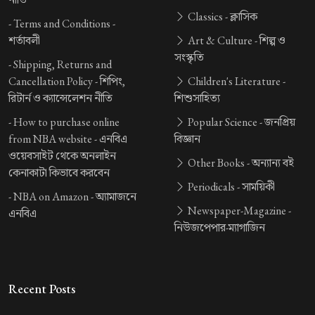
Classics -
ক্লাসিক
-
Terms and Conditions -
শর্তাবলী
Art & Culture -
শিল্প ও
সংস্কৃতি
-
Shipping, Returns and
Cancellation Policy -
শিপিং,
Children's Literature -
রিটার্ন ও ক্যান্সেলেশন নীতি
শিশুসাহিত্য
-
How to purchase online
Popular Science -
জনপ্রিয়
from NBA website -
এনবিএ
বিজ্ঞান
ওয়েবসাইট থেকে অনলাইন
Other Books -
অন্যান্য বই
কেনাকাটা কিভাবে করবেন
Periodicals -
সাময়িকী
-
NBA on Amazon -
অ্যামাজনে
Newspaper-Magazine -
এনবিএ
নিউজপেপার-ম্যাগাজিন
Recent Posts