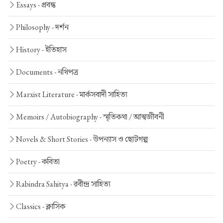
Essays -
প্রবন্ধ
Philosophy -
দর্শন
History -
ইতিহাস
Documents -
নথিপত্র
Marxist Literature -
মার্কসবাদী সাহিত্য
Memoirs / Autobiography -
স্মৃতিকথা / আত্মজীবনী
Novels & Short Stories -
উপন্যাস ও ছোটগল্প
Poetry -
কবিতা
Rabindra Sahitya -
রবীন্দ্র সাহিত্য
Classics -
ক্লাসিক