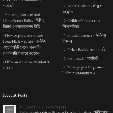
শর্তাবলী
Art & Culture -
শিল্প ও
সংস্কৃতি
-
Shipping, Returns and
Cancellation Policy -
শিপিং,
Children's Literature -
রিটার্ন ও ক্যান্সেলেশন নীতি
শিশুসাহিত্য
-
How to purchase online
Popular Science -
জনপ্রিয়
from NBA website -
এনবিএ
বিজ্ঞান
ওয়েবসাইট থেকে অনলাইন
Other Books -
অন্যান্য বই
কেনাকাটা কিভাবে করবেন
Periodicals -
সাময়িকী
-
NBA on Amazon -
অ্যামাজনে
Newspaper-Magazine -
এনবিএ
নিউজপেপার-ম্যাগাজিন
Recent Posts
PHILOSOPHY
•
01-OCT-2023
Debiprasad: Sahitya Bijnan o Darshan Bhabna -
দেবীপ্রসাদ: