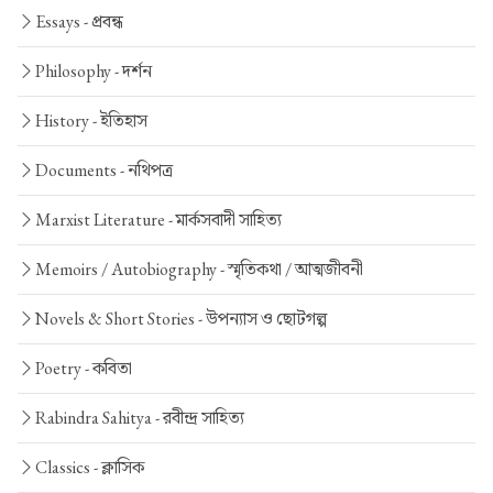
Essays -
প্রবন্ধ
Philosophy -
দর্শন
History -
ইতিহাস
Documents -
নথিপত্র
Marxist Literature -
মার্কসবাদী সাহিত্য
Memoirs / Autobiography -
স্মৃতিকথা / আত্মজীবনী
Novels & Short Stories -
উপন্যাস ও ছোটগল্প
Poetry -
কবিতা
Rabindra Sahitya -
রবীন্দ্র সাহিত্য
Classics -
ক্লাসিক