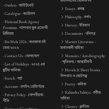
মার্কসবাদের মৌলিক বই
-
Outlets -
আউটলেট
Essays -
প্রবন্ধ
-
Catalogue -
ক্যাটালগ
Philosophy -
দর্শন
-
National Book Agency
History -
ইতিহাস
Premium -
ন্যাশনাল বুক এজেন্সী
প্রিমিয়াম
Documents -
নথিপত্র
-
Boi Mela 2026 -
কলকাতা বই
Marxist Literature -
মেলা ২০২৬
মার্কসবাদী সাহিত্য
-
Contact Us -
যোগাযোগ
Memoirs / Autobiography
-
স্মৃতিকথা / আত্মজীবনী
-
List of Holidays -
২০২৫ এর
ছুটির তালিকা
Novels & Short Stories -
উপন্যাস ও ছোটগল্প
-
Search -
সার্চ
Poetry -
কবিতা
-
Account -
লগইন/রেজিস্টার
Rabindra Sahitya -
রবীন্দ্র
-
Privacy Policy -
গোপনীয়তা
সাহিত্য
নীতি
Classics -
ক্লাসিক
-
Terms and Conditions -