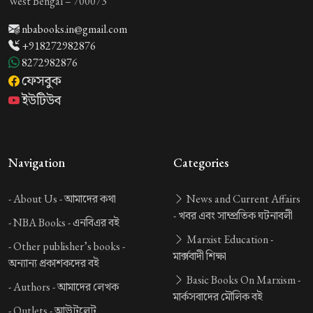
West Bengal – 700073
nbabooks.in@gmail.com
+918272982876
8272982876
ফেসবুক
ইউটিউব
Navigation
Categories
-
About Us -
আমাদের কথা
News and Current Affairs
-
খবর এবং সাম্প্রতিক ঘটনাবলী
-
NBA Books -
এনবিএর বই
Marxist Education -
-
Other publisher’s books -
মার্ক্সবাদী শিক্ষা
অন্যান্য প্রকাশকদের বই
Basic Books On Marxism -
-
Authors -
আমাদের লেখক
মার্কসবাদের মৌলিক বই
-
Outlets -
আউটলেট