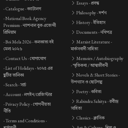
Essays -
প্রবন্ধ
-
Catalogue -
ক্যাটালগ
Philosophy -
দর্শন
-
National Book Agency
History -
ইতিহাস
Premium -
ন্যাশনাল বুক এজেন্সী
প্রিমিয়াম
Documents -
নথিপত্র
-
Boi Mela 2026 -
কলকাতা বই
Marxist Literature -
মেলা ২০২৬
মার্কসবাদী সাহিত্য
-
Contact Us -
যোগাযোগ
Memoirs / Autobiography
-
স্মৃতিকথা / আত্মজীবনী
-
List of Holidays -
২০২৫ এর
ছুটির তালিকা
Novels & Short Stories -
উপন্যাস ও ছোটগল্প
-
Search -
সার্চ
Poetry -
কবিতা
-
Account -
লগইন/রেজিস্টার
Rabindra Sahitya -
রবীন্দ্র
-
Privacy Policy -
গোপনীয়তা
সাহিত্য
নীতি
Classics -
ক্লাসিক
-
Terms and Conditions -
শর্তাবলী
Art & Culture -
শিল্প ও