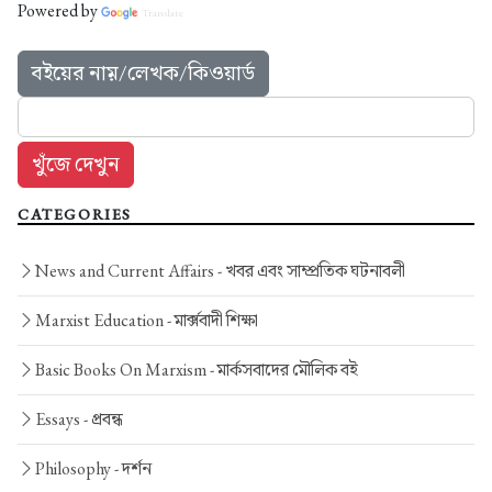
Powered by
Translate
বইয়ের নাম়/লেখক/কিওয়ার্ড
CATEGORIES
News and Current Affairs -
খবর এবং সাম্প্রতিক ঘটনাবলী
Marxist Education -
মার্ক্সবাদী শিক্ষা
Basic Books On Marxism -
মার্কসবাদের মৌলিক বই
Essays -
প্রবন্ধ
Philosophy -
দর্শন