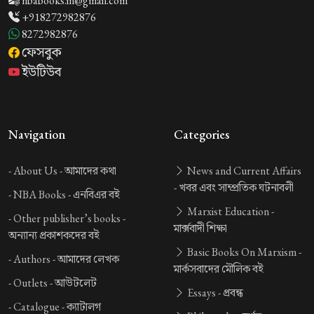
nbabooks.in@gmail.com
+918272982876
8272982876
ফেসবুক
ইউটিউব
Navigation
Categories
-
About Us -
আমাদের কথা
News and Current Affairs
-
খবর এবং সাম্প্রতিক ঘটনাবলী
-
NBA Books -
এনবিএর বই
Marxist Education -
-
Other publisher’s books -
মার্ক্সবাদী শিক্ষা
অন্যান্য প্রকাশকদের বই
Basic Books On Marxism -
-
Authors -
আমাদের লেখক
মার্কসবাদের মৌলিক বই
-
Outlets -
আউটলেট
Essays -
প্রবন্ধ
-
Catalogue -
ক্যাটালগ