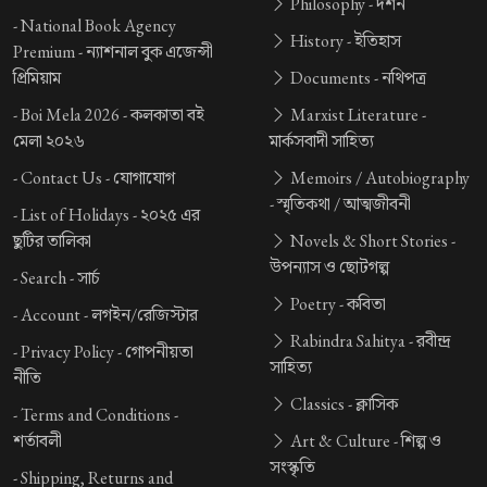
Philosophy -
দর্শন
-
National Book Agency
History -
ইতিহাস
Premium -
ন্যাশনাল বুক এজেন্সী
প্রিমিয়াম
Documents -
নথিপত্র
-
Boi Mela 2026 -
কলকাতা বই
Marxist Literature -
মেলা ২০২৬
মার্কসবাদী সাহিত্য
-
Contact Us -
যোগাযোগ
Memoirs / Autobiography
-
স্মৃতিকথা / আত্মজীবনী
-
List of Holidays -
২০২৫ এর
ছুটির তালিকা
Novels & Short Stories -
উপন্যাস ও ছোটগল্প
-
Search -
সার্চ
Poetry -
কবিতা
-
Account -
লগইন/রেজিস্টার
Rabindra Sahitya -
রবীন্দ্র
-
Privacy Policy -
গোপনীয়তা
সাহিত্য
নীতি
Classics -
ক্লাসিক
-
Terms and Conditions -
শর্তাবলী
Art & Culture -
শিল্প ও
সংস্কৃতি
-
Shipping, Returns and