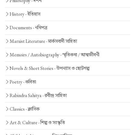
Philosophy -
দর্শন
History -
ইতিহাস
Documents -
নথিপত্র
Marxist Literature -
মার্কসবাদী সাহিত্য
Memoirs / Autobiography -
স্মৃতিকথা / আত্মজীবনী
Novels & Short Stories -
উপন্যাস ও ছোটগল্প
Poetry -
কবিতা
Rabindra Sahitya -
রবীন্দ্র সাহিত্য
Classics -
ক্লাসিক
Art & Culture -
শিল্প ও সংস্কৃতি