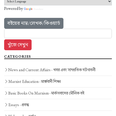
Powered by
Translate
বইয়ের নাম়/লেখক/কিওয়ার্ড
CATEGORIES
News and Current Affairs -
খবর এবং সাম্প্রতিক ঘটনাবলী
Marxist Education -
মার্ক্সবাদী শিক্ষা
Basic Books On Marxism -
মার্কসবাদের মৌলিক বই
Essays -
প্রবন্ধ