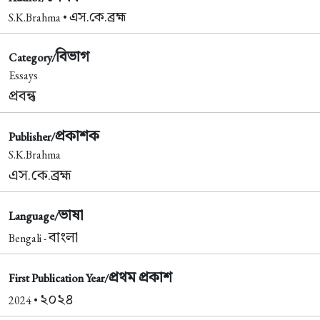
এস.কে.ব্রহ্ম
S.K.Brahma •
বিভাগ
Category/
Essays
প্রবন্ধ
প্রকাশক
Publisher/
S.K.Brahma
এস.কে.ব্রহ্ম
ভাষা
Language/
বাংলা
Bengali -
প্রথম প্রকাশ
First Publication Year/
২০২৪
2024 •