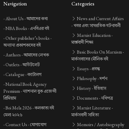
Navigation
Categories
-
About Us -
আমাদের কথা
News and Current Affairs
-
খবর এবং সাম্প্রতিক ঘটনাবলী
-
NBA Books -
এনবিএর বই
Marxist Education -
-
Other publisher’s books -
মার্ক্সবাদী শিক্ষা
অন্যান্য প্রকাশকদের বই
Basic Books On Marxism -
-
Authors -
আমাদের লেখক
মার্কসবাদের মৌলিক বই
-
Outlets -
আউটলেট
Essays -
প্রবন্ধ
-
Catalogue -
ক্যাটালগ
Philosophy -
দর্শন
-
National Book Agency
History -
ইতিহাস
Premium -
ন্যাশনাল বুক এজেন্সী
প্রিমিয়াম
Documents -
নথিপত্র
-
Boi Mela 2026 -
কলকাতা বই
Marxist Literature -
মেলা ২০২৬
মার্কসবাদী সাহিত্য
-
Contact Us -
যোগাযোগ
Memoirs / Autobiography