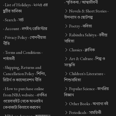
-
স্মৃতিকথা / আত্মজীবনী
-
List of Holidays -
২০২৫ এর
ছুটির তালিকা
Novels & Short Stories -
উপন্যাস ও ছোটগল্প
-
Search -
সার্চ
Poetry -
কবিতা
-
Account -
লগইন/রেজিস্টার
Rabindra Sahitya -
রবীন্দ্র
-
Privacy Policy -
গোপনীয়তা
সাহিত্য
নীতি
Classics -
ক্লাসিক
-
Terms and Conditions -
শর্তাবলী
Art & Culture -
শিল্প ও
সংস্কৃতি
-
Shipping, Returns and
Cancellation Policy -
শিপিং,
Children's Literature -
রিটার্ন ও ক্যান্সেলেশন নীতি
শিশুসাহিত্য
-
How to purchase online
Popular Science -
জনপ্রিয়
from NBA website -
এনবিএ
বিজ্ঞান
ওয়েবসাইট থেকে অনলাইন
Other Books -
অন্যান্য বই
কেনাকাটা কিভাবে করবেন
Periodicals -
সাময়িকী