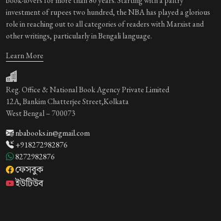
book-lovers for more than 80 years. Starting with a paltry
investment of rupees two hundred, the NBA has played a glorious
role in reaching out to all categories of readers with Marxist and
other writings, particularly in Bengali language.
Learn More
Reg. Office & National Book Agency Private Limited
12A, Bankim Chatterjee Street,Kolkata
West Bengal – 700073
nbabooks.in@gmail.com
+918272982876
8272982876
ফেসবুক
ইউটিউব