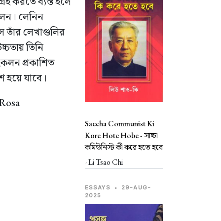
্রহ করতে ব্যস্ত হলে
ংকলন। লেনিন
ে তাঁর লেখাগুলির
উচ্চতায় তিনি
ংকলন প্রকাশিত
ংশ হয়ে যাবে।
 Rosa
Saccha Communist Ki
Kore Hote Hobe -
সাচ্চা
কমিউনিস্ট কী করে হতে হবে
- Li Tsao Chi
ESSAYS
•
29-AUG-
2025