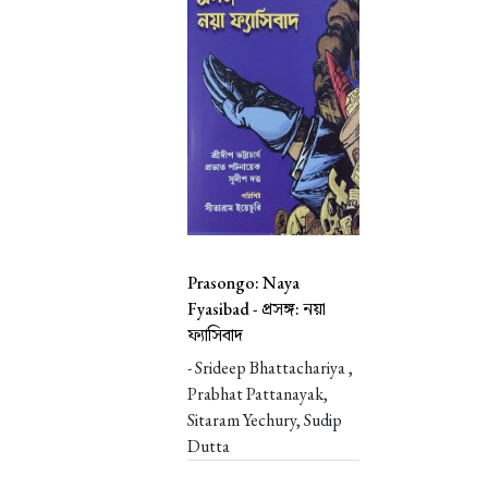
Prasongo: Naya
Fyasibad -
প্রসঙ্গ: নয়া
ফ্যাসিবাদ
- Srideep Bhattachariya ,
Prabhat Pattanayak,
Sitaram Yechury, Sudip
Dutta