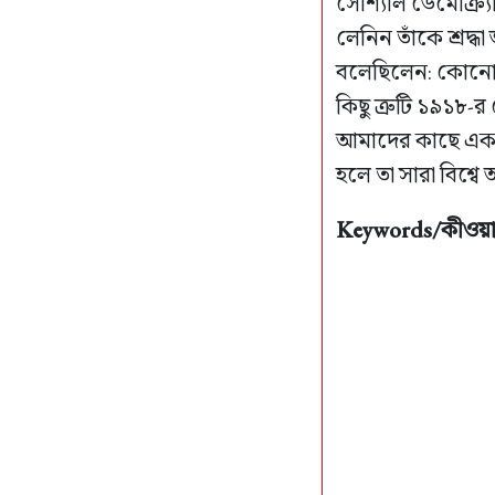
সোশ্যাল ডেমোক্র্যা
লেনিন তাঁকে শ্রদ্
বলেছিলেন: কোনো ক
কিছু ত্রুটি ১৯১৮-র
আমাদের কাছে এক ঈ
হলে তা সারা বিশ্ব
Keywords/কীওয়ার