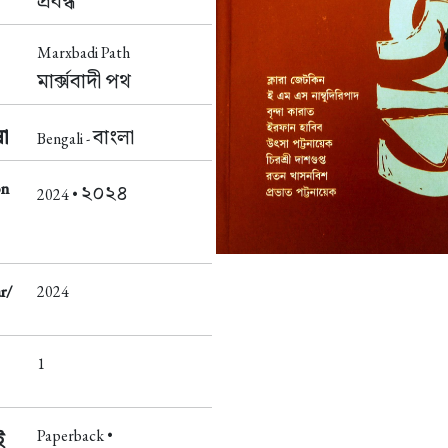
প্রবন্ধ
Marxbadi Path
মার্ক্সবাদী পথ
া
বাংলা
Bengali -
on
২০২৪
2024 •
r/
2024
1
Paperback •
ই