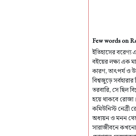
Few words on Ro
ইতিহাসের বরেণ্য এ
বইয়ের লক্ষ্য এক মা
কারণ, তাৎপর্য ও উ
বিশ্বজুড়ে সর্বহার
তরবারি, সে ছিল বি
হয়ে থাকবে রোজা।' 
কমিউনিস্ট নেত্রী র
অধ্যয়ন ও মনন থেকে
সারাজীবনে কখনো প