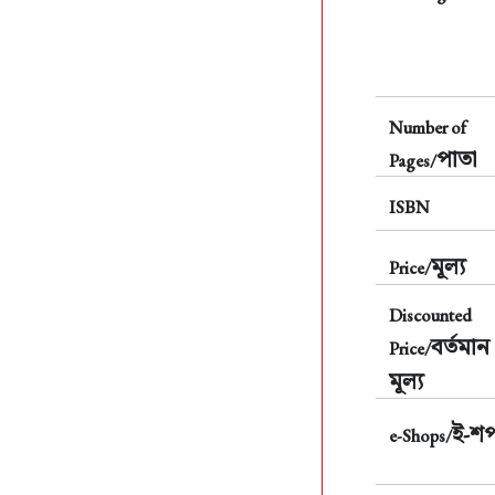
Number of
পাতা
Pages/
ISBN
মূল্য
Price/
Discounted
বর্তমান
Price/
মূল্য
ই-শ
e-Shops/