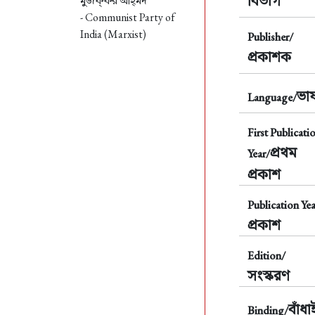
বিভাগ
মুজফ্‌ফর আহ্‌মদ
- Communist Party of
India (Marxist)
Publisher/
প্রকাশক
ভাষ
Language/
First Publicati
প্রথম
Year/
প্রকাশ
Publication Yea
প্রকাশ
Edition/
সংস্করণ
বাঁধা
Binding/