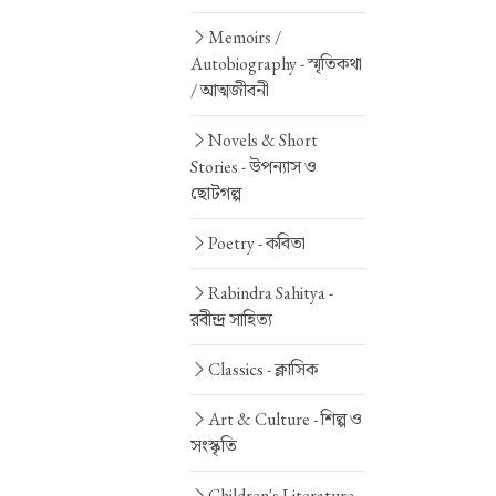
Memoirs /
Autobiography -
স্মৃতিকথা
/ আত্মজীবনী
Novels & Short
Stories -
উপন্যাস ও
ছোটগল্প
Poetry -
কবিতা
Rabindra Sahitya -
রবীন্দ্র সাহিত্য
Classics -
ক্লাসিক
Art & Culture -
শিল্প ও
সংস্কৃতি
Children's Literature -