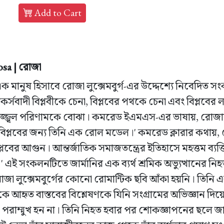
Add to Cart
sa | রোজা
ক মানুষ হিসাবে রোজা লুক্সেমবুর্গ-এর উদ্দেশ্যে নিবেদিত 
কর্সবাদী বিপ্লবীকে চেনা, বিপ্লবের পথকে চেনা এবং বিপ্লবের ল
জ্জ্বল পরিণামকে বোঝা। কমরেড ইএমএস-এর ভাষায়, রোজার 'ভ্র
ার বিপ্লবের জন্য তিনি এক রোল মডেল।' কমরেড ক্লারার কথায়
প্লবের আগুন। আন্তর্জাতিক সমাজতন্ত্রের ইতিহাসে মহত্তম ব্য
এই সংকলনটিতে জার্মানির এক ব্যর্থ শ্রমিক অভ্যুত্থানের নি
োজা লুক্সেমবুর্গের কোনো রোমান্টিক ছবি আঁকা হয়নি। তিনি এক ব
 আহৃত বাস্তবের বিশ্লেষণকে যিনি সংগ্রামের অভিজ্ঞান দিয়
রাম্মুখ হন না। তিনি নিহত হবার পর শোকজ্ঞাপনের ছলে জার্