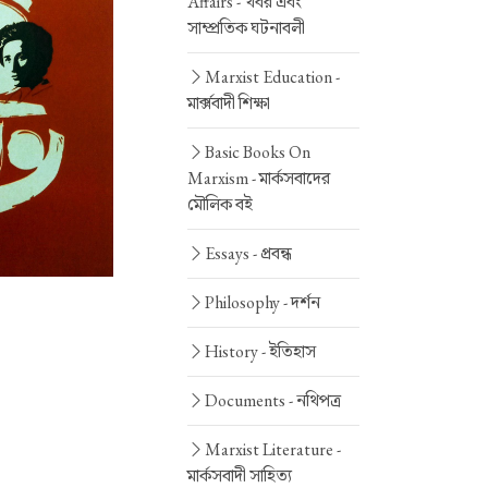
Affairs -
খবর এবং
সাম্প্রতিক ঘটনাবলী
Marxist Education -
মার্ক্সবাদী শিক্ষা
Basic Books On
Marxism -
মার্কসবাদের
মৌলিক বই
Essays -
প্রবন্ধ
Philosophy -
দর্শন
History -
ইতিহাস
Documents -
নথিপত্র
Marxist Literature -
মার্কসবাদী সাহিত্য