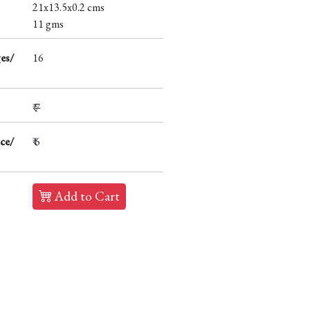
21x13.5x0.2 cms
11 gms
es/
16
₹
7
ce/
₹ 6
Add to Cart