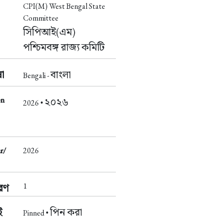
CPI(M) West Bengal State
Committee
সিপিআই(এম)
পশ্চিমবঙ্গ রাজ্য কমিটি
া
বাংলা
Bengali -
on
২০২৬
2026 •
r/
2026
1
করণ
ই
পিন করা
Pinned •