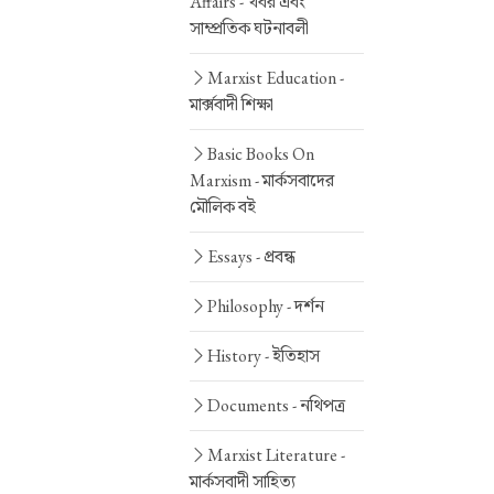
Affairs -
খবর এবং
সাম্প্রতিক ঘটনাবলী
Marxist Education -
মার্ক্সবাদী শিক্ষা
Basic Books On
Marxism -
মার্কসবাদের
মৌলিক বই
Essays -
প্রবন্ধ
Philosophy -
দর্শন
History -
ইতিহাস
Documents -
নথিপত্র
Marxist Literature -
মার্কসবাদী সাহিত্য