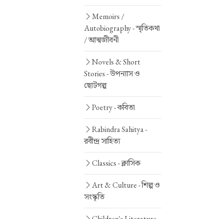
Memoirs /
Autobiography -
স্মৃতিকথা
/ আত্মজীবনী
Novels & Short
Stories -
উপন্যাস ও
ছোটগল্প
Poetry -
কবিতা
Rabindra Sahitya -
রবীন্দ্র সাহিত্য
Classics -
ক্লাসিক
Art & Culture -
শিল্প ও
সংস্কৃতি
Children's Literature -