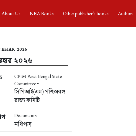
About Us
NBA Books
Other publisher’s books
Authors
TEHAR 2026
্তেহার ২০২৬
CPIM West Bengal State
ক
Committee •
সিপিআই(এম) পশ্চিমবঙ্গ
রাজ্য কমিটি
Documents
াগ
নথিপত্র