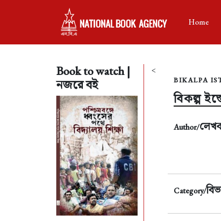
Home
Book to watch |
<
BIKALPA IS
নজরে বই
বিকল্প ইস
লেখ
Author/
বিভ
Category/