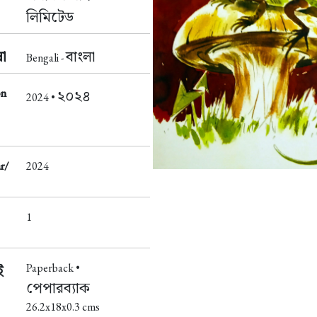
লিমিটেড
া
বাংলা
Bengali -
on
২০২৪
2024 •
r/
2024
1
Paperback •
ই
পেপারব্যাক
26.2x18x0.3 cms