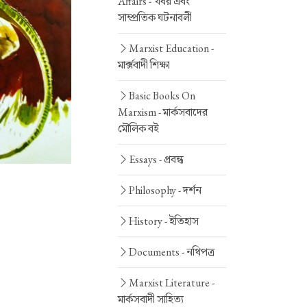
Affairs -
খবর এবং
সাম্প্রতিক ঘটনাবলী
Marxist Education -
মার্ক্সবাদী শিক্ষা
Basic Books On
Marxism -
মার্কসবাদের
মৌলিক বই
Essays -
প্রবন্ধ
Philosophy -
দর্শন
History -
ইতিহাস
Documents -
নথিপত্র
Marxist Literature -
মার্কসবাদী সাহিত্য