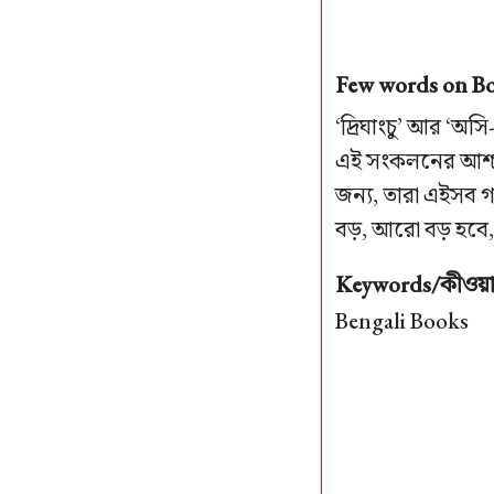
Few words on Boh
‘দ্রিঘাংচু’ আর ‘অসি
এই সংকলনের আশ্চর
জন্য, তারা এইসব 
বড়, আরো বড় হবে, 
Keywords/কীওয়ার
Bengali Books