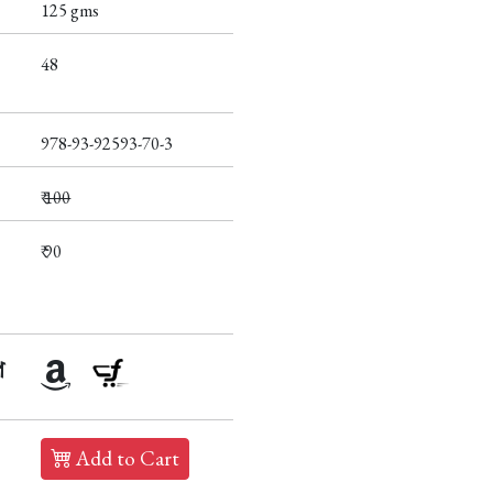
125 gms
48
978-93-92593-70-3
₹
100
₹ 90
প
Add to Cart