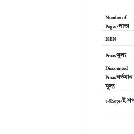
Number of
পাতা
Pages/
ISBN
মূল্য
Price/
Discounted
বর্তমান
Price/
মূল্য
ই-শ
e-Shops/