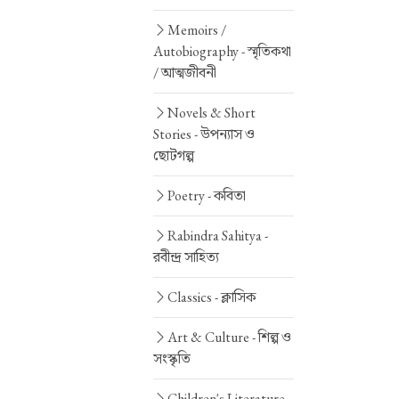
Memoirs /
Autobiography -
স্মৃতিকথা
/ আত্মজীবনী
Novels & Short
Stories -
উপন্যাস ও
ছোটগল্প
Poetry -
কবিতা
Rabindra Sahitya -
রবীন্দ্র সাহিত্য
Classics -
ক্লাসিক
Art & Culture -
শিল্প ও
সংস্কৃতি
Children's Literature -