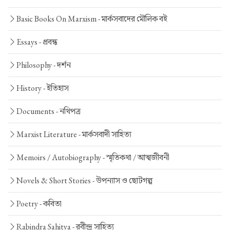
Basic Books On Marxism -
মার্কসবাদের মৌলিক বই
Essays -
প্রবন্ধ
Philosophy -
দর্শন
History -
ইতিহাস
Documents -
নথিপত্র
Marxist Literature -
মার্কসবাদী সাহিত্য
Memoirs / Autobiography -
স্মৃতিকথা / আত্মজীবনী
Novels & Short Stories -
উপন্যাস ও ছোটগল্প
Poetry -
কবিতা
Rabindra Sahitya -
রবীন্দ্র সাহিত্য