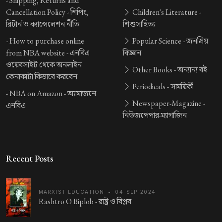
-
Shipping, Returns and
Cancellation Policy -
শিপিং,
Children's Literature -
রিটার্ন ও ক্যান্সেলেশন নীতি
শিশুসাহিত্য
-
How to purchase online
Popular Science -
জনপ্রিয়
from NBA website -
এনবিএ
বিজ্ঞান
ওয়েবসাইট থেকে অনলাইন
Other Books -
অন্যান্য বই
কেনাকাটা কিভাবে করবেন
Periodicals -
সাময়িকী
-
NBA on Amazon -
অ্যামাজনে
Newspaper-Magazine -
এনবিএ
নিউজপেপার-ম্যাগাজিন
Recent Posts
MARXIST EDUCATION
•
04-SEP-2024
Rashtro O Biplob -
রাষ্ট্র ও বিপ্লব