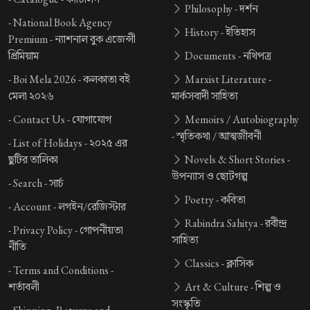
Philosophy -
দর্শন
-
National Book Agency
History -
ইতিহাস
Premium -
ন্যাশনাল বুক এজেন্সী
প্রিমিয়াম
Documents -
নথিপত্র
-
Boi Mela 2026 -
কলকাতা বই
Marxist Literature -
মেলা ২০২৬
মার্কসবাদী সাহিত্য
-
Contact Us -
যোগাযোগ
Memoirs / Autobiography
-
স্মৃতিকথা / আত্মজীবনী
-
List of Holidays -
২০২৫ এর
ছুটির তালিকা
Novels & Short Stories -
উপন্যাস ও ছোটগল্প
-
Search -
সার্চ
Poetry -
কবিতা
-
Account -
লগইন/রেজিস্টার
Rabindra Sahitya -
রবীন্দ্র
-
Privacy Policy -
গোপনীয়তা
সাহিত্য
নীতি
Classics -
ক্লাসিক
-
Terms and Conditions -
শর্তাবলী
Art & Culture -
শিল্প ও
সংস্কৃতি