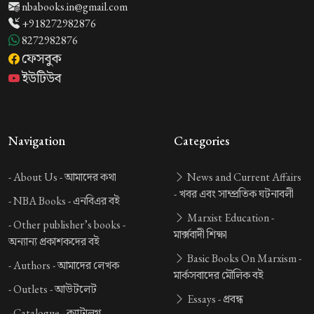
nbabooks.in@gmail.com
+918272982876
8272982876
ফেসবুক
ইউটিউব
Navigation
Categories
-
About Us -
আমাদের কথা
News and Current Affairs
-
খবর এবং সাম্প্রতিক ঘটনাবলী
-
NBA Books -
এনবিএর বই
Marxist Education -
-
Other publisher’s books -
মার্ক্সবাদী শিক্ষা
অন্যান্য প্রকাশকদের বই
Basic Books On Marxism -
-
Authors -
আমাদের লেখক
মার্কসবাদের মৌলিক বই
-
Outlets -
আউটলেট
Essays -
প্রবন্ধ
-
Catalogue -
ক্যাটালগ