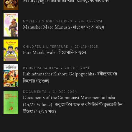
Mauryayuger Bharatbarsha -
মৌর্যযুগের ভারতবর্ষ
NOVELS & SHORT STORIES
•
29-JAN-2024
Manusher Mato Manush -
মানুষের মতো মানুষ
CHILDREN'S LITERATURE
•
23-JAN-2025
Hire Manik Jwale -
হীরে মানিক জ্বলে
RABINDRA SAHITYA
•
20-OCT-2023
Rabindranather Kishore Golpoguchha -
রবীন্দ্রনাথের
কিশোর গল্পগুচ্ছ
DOCUMENTS
•
31-DEC-2024
Documents of the Communist Movement in India
(14/27 Volume) -
ডকুমেন্টস অফ দ্য কমিউনিস্ট মুভমেন্ট ইন
ইন্ডিয়া (14/২৭ খন্ড)