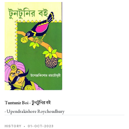
Tuntunir Boi -
টুনটুনির বই
- Upendrakishore Roychoudhury
HISTORY
•
01-OCT-2023