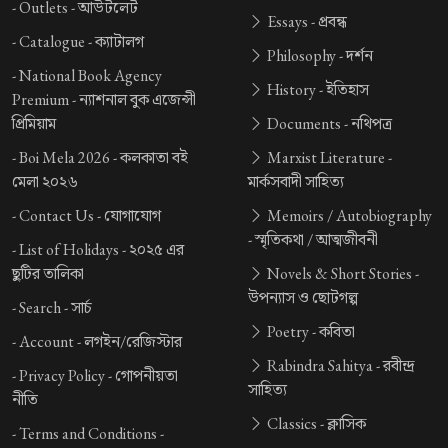
-
Outlets -
আউটলেট
Essays -
প্রবন্ধ
-
Catalogue -
ক্যাটালগ
Philosophy -
দর্শন
-
National Book Agency
History -
ইতিহাস
Premium -
ন্যাশনাল বুক এজেন্সী
প্রিমিয়াম
Documents -
নথিপত্র
-
Boi Mela 2026 -
কলকাতা বই
Marxist Literature -
মেলা ২০২৬
মার্কসবাদী সাহিত্য
-
Contact Us -
যোগাযোগ
Memoirs / Autobiography
-
স্মৃতিকথা / আত্মজীবনী
-
List of Holidays -
২০২৫ এর
ছুটির তালিকা
Novels & Short Stories -
উপন্যাস ও ছোটগল্প
-
Search -
সার্চ
Poetry -
কবিতা
-
Account -
লগইন/রেজিস্টার
Rabindra Sahitya -
রবীন্দ্র
-
Privacy Policy -
গোপনীয়তা
সাহিত্য
নীতি
Classics -
ক্লাসিক
-
Terms and Conditions -