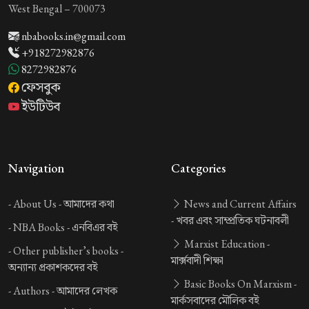
West Bengal – 700073
nbabooks.in@gmail.com
+918272982876
8272982876
ফেসবুক
ইউটিউব
Navigation
Categories
-
About Us -
আমাদের কথা
News and Current Affairs
-
খবর এবং সাম্প্রতিক ঘটনাবলী
-
NBA Books -
এনবিএর বই
Marxist Education -
-
Other publisher’s books -
মার্ক্সবাদী শিক্ষা
অন্যান্য প্রকাশকদের বই
Basic Books On Marxism -
-
Authors -
আমাদের লেখক
মার্কসবাদের মৌলিক বই