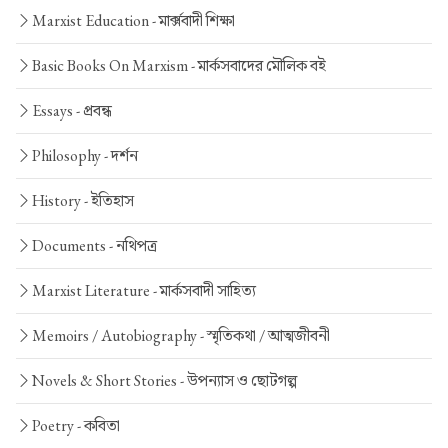
Marxist Education -
মার্ক্সবাদী শিক্ষা
Basic Books On Marxism -
মার্কসবাদের মৌলিক বই
Essays -
প্রবন্ধ
Philosophy -
দর্শন
History -
ইতিহাস
Documents -
নথিপত্র
Marxist Literature -
মার্কসবাদী সাহিত্য
Memoirs / Autobiography -
স্মৃতিকথা / আত্মজীবনী
Novels & Short Stories -
উপন্যাস ও ছোটগল্প
Poetry -
কবিতা