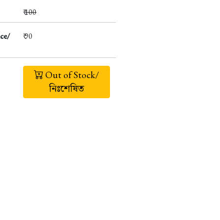
₹
100
ce/
₹ 90
Out of Stock/
নিঃশেষিত