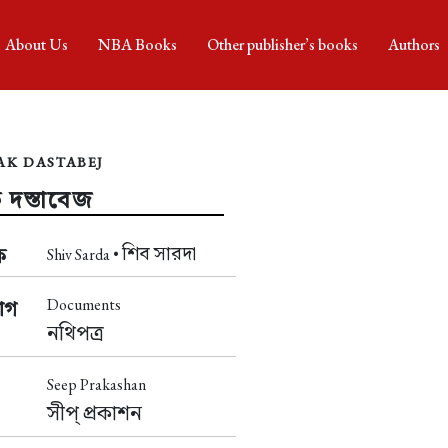
About Us
NBA Books
Other publisher’s books
Authors
AK DASTABEJ
 দস্তাবেজ
শিব সারদা
ক
Shiv Sarda •
Documents
াগ
নথিপত্র
Seep Prakashan
সীপ্‌ প্রকাশন