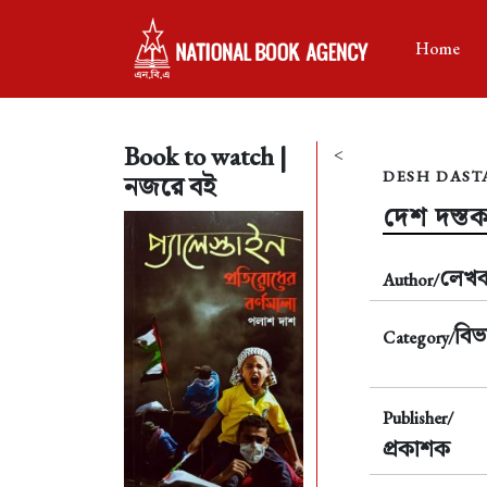
Home
Book to watch |
<
DESH DAST
নজরে বই
দেশ দস্তক
লেখ
Author/
বিভ
Category/
Publisher/
প্রকাশক