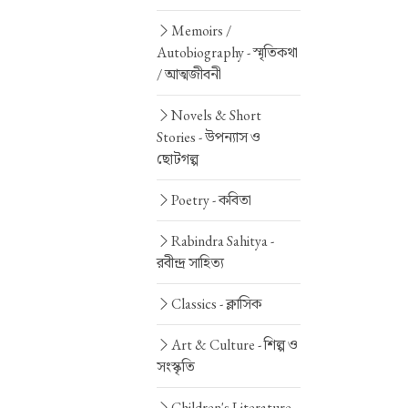
Memoirs /
Autobiography -
স্মৃতিকথা
/ আত্মজীবনী
Novels & Short
Stories -
উপন্যাস ও
ছোটগল্প
Poetry -
কবিতা
Rabindra Sahitya -
রবীন্দ্র সাহিত্য
Classics -
ক্লাসিক
Art & Culture -
শিল্প ও
সংস্কৃতি
Children's Literature -