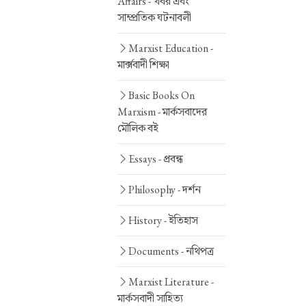
Affairs -
খবর এবং
সাম্প্রতিক ঘটনাবলী
Marxist Education -
মার্ক্সবাদী শিক্ষা
Basic Books On
Marxism -
মার্কসবাদের
মৌলিক বই
Essays -
প্রবন্ধ
Philosophy -
দর্শন
History -
ইতিহাস
Documents -
নথিপত্র
Marxist Literature -
মার্কসবাদী সাহিত্য