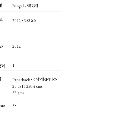
া
বাংলা
Bengali -
on
২০১২
2012 •
r/
2012
1
করণ
ই
পেপারব্যাক
Paperback •
20.5x13.2x0.4 cms
62 gms
es/
68