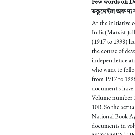
Few words on Do
ডকুমেন্টস অফ দ্য ক
At the initiative
India(Marxist )a
(1917 to 1998) h
the course of dev
independence and
who want to foll
from 1917 to 199
document s have 
Volume number 1
10B. So the actua
National Book Age
documents in 
MOVEMENT IN INDI