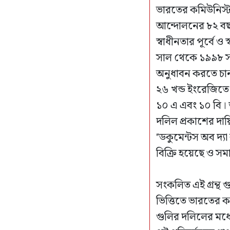
ভারতের কমিউনিস্ট প
আন্দোলনের ৮২ বছ
স্বাধীনতার পূর্বে
সাল থেকে ১৯৯৮ সাল
অনুধাবন করতে চান
২৬ খন্ড ইংরেজিতে 
১০ এ এবং ১০ বি। তা
দলিল প্রকাশের দায়
"ডকুমেন্টস অব দ্যা 
বিক্রি হয়েছে ও সম
সংকলিত এই গ্রন্থ 
ভিত্তিতে ভারতের 
গুলির দলিলের মধ্য