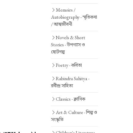
Memoirs /
Autobiography -
স্মৃতিকথা
/ আত্মজীবনী
Novels & Short
Stories -
উপন্যাস ও
ছোটগল্প
Poetry -
কবিতা
Rabindra Sahitya -
রবীন্দ্র সাহিত্য
Classics -
ক্লাসিক
Art & Culture -
শিল্প ও
সংস্কৃতি
Children's Literature -