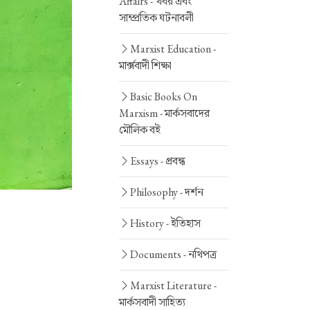
Affairs -
খবর এবং
সাম্প্রতিক ঘটনাবলী
Marxist Education -
মার্ক্সবাদী শিক্ষা
Basic Books On
Marxism -
মার্কসবাদের
মৌলিক বই
Essays -
প্রবন্ধ
Philosophy -
দর্শন
History -
ইতিহাস
Documents -
নথিপত্র
Marxist Literature -
মার্কসবাদী সাহিত্য