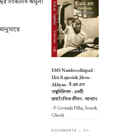
্থের সংকলিত অমূল্য
মানুসারে
EMS Namboodiripad :
Ekti Rajnoitik Jibon -
Akhyan -
ই এম এস
নাম্বুদিরিপাদ : একটি
রাজনৈতিক জীবন - আখ্যান
- P Govinda Pillai, Souvik
Ghosh
DOCUMENTS
•
31-