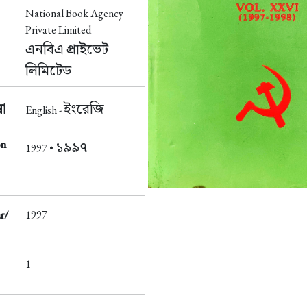
National Book Agency
Private Limited
এনবিএ প্রাইভেট
লিমিটেড
া
ইংরেজি
English -
on
১৯৯৭
1997 •
r/
1997
1