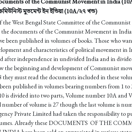
cuments of the Communist Movement in India (10A
মিউনিস্ট মুভমেন্ট ইন ইন্ডিয়া (10A/২৭ খন্ড)
 of the West Bengal State Committee of the Communist 
ll the documents of the Communist Movement in India f
ave been published in volumes of books. Those who wa
elopment and characteristics of political movement in I
 after independence in undivided India and in divide
ow the beginning and development of Communist mov
8 they must read the documents included in these volu
been published in volumes bearing numbers from 1 to 2
0 is divided into two parts, Volume number 10A and
l number of volume is 27 though the last volume is nu
ncy Private Limited had taken the responsibility to p
volumes. Already these DOCUMENTS OF THE CO
A have been sold an appreciated in various states 