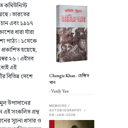
রতে কমিউনিস্ট
়েছে। ভারতের
তে চান এবং ১৯১৭
াশের ধারা যাঁরা
শ্য পাঠ্য। ১থেকে
প্রকাশিত হয়েছে,
 নম্বর ২৬। এইসব
ধ্যেই এই
বীর বিভিন্ন দেশে
Chengiz Khan -
চেঙ্গিস
খান
- Vasily Yan
 মূল উপাদানের
MEMOIRS /
 এই সংকলিত গ্রন্থ
AUTOBIOGRAPHY
•
06-JAN-2026
নের সূচনা প্রসার ও