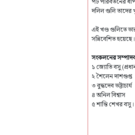
পট পরিবর্তনের ধাপ
দলিল গুলি তাদের
এই খণ্ড গুলিতে ভা
সন্নিবেশিত হয়েছে।
সংকলনের সম্পাদক 
১ জ্যোতি বসু (প্রধ
২ শৈলেন দাশগুপ্ত
৩ বুদ্ধদেব ভট্টাচার্য
৪ অনিল বিশ্বাস
৫ শান্তি শেখর বসু।