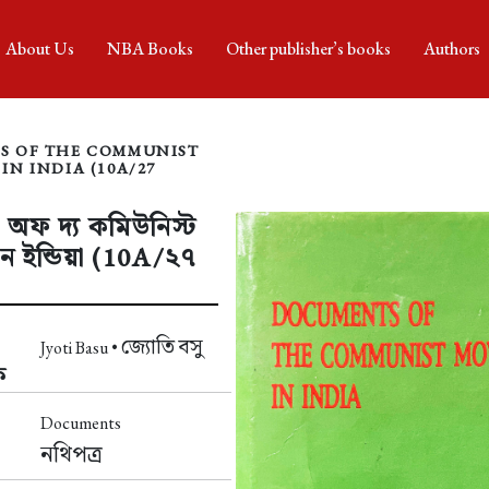
About Us
NBA Books
Other publisher’s books
Authors
S OF THE COMMUNIST
N INDIA (10A/27
 অফ দ্য কমিউনিস্ট
ইন ইন্ডিয়া (10A/২৭
জ্যোতি বসু
Jyoti Basu •
ক
Documents
নথিপত্র