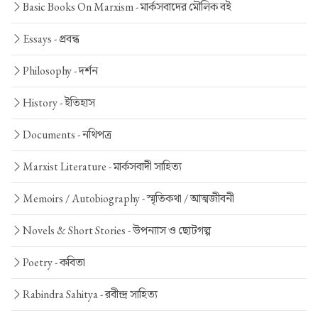
Basic Books On Marxism -
মার্কসবাদের মৌলিক বই
Essays -
প্রবন্ধ
Philosophy -
দর্শন
History -
ইতিহাস
Documents -
নথিপত্র
Marxist Literature -
মার্কসবাদী সাহিত্য
Memoirs / Autobiography -
স্মৃতিকথা / আত্মজীবনী
Novels & Short Stories -
উপন্যাস ও ছোটগল্প
Poetry -
কবিতা
Rabindra Sahitya -
রবীন্দ্র সাহিত্য