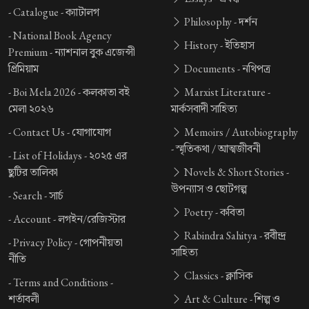
-
Catalogue -
ক্যাটালগ
Philosophy -
দর্শন
-
National Book Agency
History -
ইতিহাস
Premium -
ন্যাশনাল বুক এজেন্সী
প্রিমিয়াম
Documents -
নথিপত্র
-
Boi Mela 2026 -
কলকাতা বই
Marxist Literature -
মেলা ২০২৬
মার্কসবাদী সাহিত্য
-
Contact Us -
যোগাযোগ
Memoirs / Autobiography
-
স্মৃতিকথা / আত্মজীবনী
-
List of Holidays -
২০২৫ এর
ছুটির তালিকা
Novels & Short Stories -
উপন্যাস ও ছোটগল্প
-
Search -
সার্চ
Poetry -
কবিতা
-
Account -
লগইন/রেজিস্টার
Rabindra Sahitya -
রবীন্দ্র
-
Privacy Policy -
গোপনীয়তা
সাহিত্য
নীতি
Classics -
ক্লাসিক
-
Terms and Conditions -
শর্তাবলী
Art & Culture -
শিল্প ও