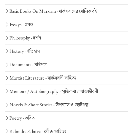
Basic Books On Marxism -
মার্কসবাদের মৌলিক বই
Essays -
প্রবন্ধ
Philosophy -
দর্শন
History -
ইতিহাস
Documents -
নথিপত্র
Marxist Literature -
মার্কসবাদী সাহিত্য
Memoirs / Autobiography -
স্মৃতিকথা / আত্মজীবনী
Novels & Short Stories -
উপন্যাস ও ছোটগল্প
Poetry -
কবিতা
Rabindra Sahitya -
রবীন্দ্র সাহিত্য