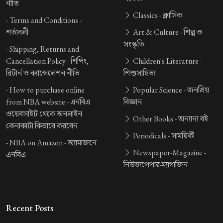
নীতি
Classics -
ক্লাসিক
-
Terms and Conditions -
শর্তাবলী
Art & Culture -
শিল্প ও
সংস্কৃতি
-
Shipping, Returns and
Cancellation Policy -
শিপিং,
Children's Literature -
রিটার্ন ও ক্যান্সেলেশন নীতি
শিশুসাহিত্য
-
How to purchase online
Popular Science -
জনপ্রিয়
from NBA website -
এনবিএ
বিজ্ঞান
ওয়েবসাইট থেকে অনলাইন
Other Books -
অন্যান্য বই
কেনাকাটা কিভাবে করবেন
Periodicals -
সাময়িকী
-
NBA on Amazon -
অ্যামাজনে
Newspaper-Magazine -
এনবিএ
নিউজপেপার-ম্যাগাজিন
Recent Posts