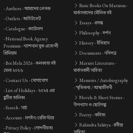
Basic Books On Marxism -
-
Authors -
আমাদের লেখক
মার্কসবাদের মৌলিক বই
-
Outlets -
আউটলেট
Essays -
প্রবন্ধ
-
Catalogue -
ক্যাটালগ
Philosophy -
দর্শন
-
National Book Agency
History -
ইতিহাস
Premium -
ন্যাশনাল বুক এজেন্সী
প্রিমিয়াম
Documents -
নথিপত্র
-
Boi Mela 2026 -
কলকাতা বই
Marxist Literature -
মেলা ২০২৬
মার্কসবাদী সাহিত্য
-
Contact Us -
যোগাযোগ
Memoirs / Autobiography
-
স্মৃতিকথা / আত্মজীবনী
-
List of Holidays -
২০২৫ এর
ছুটির তালিকা
Novels & Short Stories -
উপন্যাস ও ছোটগল্প
-
Search -
সার্চ
Poetry -
কবিতা
-
Account -
লগইন/রেজিস্টার
Rabindra Sahitya -
রবীন্দ্র
-
Privacy Policy -
গোপনীয়তা
সাহিত্য