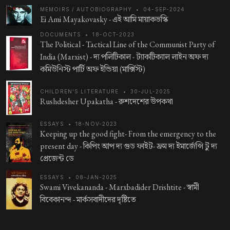
MEMOIRS / AUTOBIOGRAPHY
•
04-SEP-2024
Ei Ami Mayakovasky -
এই আমি মায়াকভস্কি
DOCUMENTS
•
18-OCT-2023
The Political - Tactical Line of the Communist Party of
India (Marxist) -
দ্য পলিটিকাল - ট্যাকটিক্যাল লাইন অফ দ্য
কমিউনিস্ট পার্টি অফ ইন্ডিয়া (মার্ক্সিস্ট)
CHILDREN'S LITERATURE
•
30-JUL-2025
Rushdesher Upakatha -
রুশদেশের উপকথা
ESSAYS
•
18-NOV-2023
Keeping up the good fight- From the emergency to the
present day -
কিপিং আপ দ্য গুড ফাইট- ফ্রম দ্য ইমার্জেন্সি টু দ্য
প্রেজেন্ট ডে
ESSAYS
•
08-JAN-2025
Swami Vivekananda - Marxbadider Drishtite -
স্বামী
বিবেকানন্দ - মার্কসবাদীদের দৃষ্টিতে