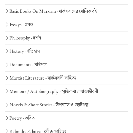
Basic Books On Marxism -
মার্কসবাদের মৌলিক বই
Essays -
প্রবন্ধ
Philosophy -
দর্শন
History -
ইতিহাস
Documents -
নথিপত্র
Marxist Literature -
মার্কসবাদী সাহিত্য
Memoirs / Autobiography -
স্মৃতিকথা / আত্মজীবনী
Novels & Short Stories -
উপন্যাস ও ছোটগল্প
Poetry -
কবিতা
Rabindra Sahitya -
রবীন্দ্র সাহিত্য