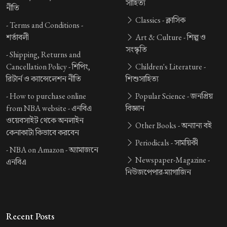
সাহিত্য
নীতি
Classics -
ক্লাসিক
-
Terms and Conditions -
শর্তাবলী
Art & Culture -
শিল্প ও
সংস্কৃতি
-
Shipping, Returns and
Cancellation Policy -
শিপিং,
Children's Literature -
রিটার্ন ও ক্যান্সেলেশন নীতি
শিশুসাহিত্য
-
How to purchase online
Popular Science -
জনপ্রিয়
from NBA website -
এনবিএ
বিজ্ঞান
ওয়েবসাইট থেকে অনলাইন
Other Books -
অন্যান্য বই
কেনাকাটা কিভাবে করবেন
Periodicals -
সাময়িকী
-
NBA on Amazon -
অ্যামাজনে
Newspaper-Magazine -
এনবিএ
নিউজপেপার-ম্যাগাজিন
Recent Posts