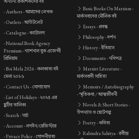
অন্যান্য প্রকাশকদের বই
Basic Books On Marxism -
-
Authors -
আমাদের লেখক
মার্কসবাদের মৌলিক বই
-
Outlets -
আউটলেট
Essays -
প্রবন্ধ
-
Catalogue -
ক্যাটালগ
Philosophy -
দর্শন
-
National Book Agency
History -
ইতিহাস
Premium -
ন্যাশনাল বুক এজেন্সী
প্রিমিয়াম
Documents -
নথিপত্র
-
Boi Mela 2026 -
কলকাতা বই
Marxist Literature -
মেলা ২০২৬
মার্কসবাদী সাহিত্য
-
Contact Us -
যোগাযোগ
Memoirs / Autobiography
-
স্মৃতিকথা / আত্মজীবনী
-
List of Holidays -
২০২৫ এর
ছুটির তালিকা
Novels & Short Stories -
উপন্যাস ও ছোটগল্প
-
Search -
সার্চ
Poetry -
কবিতা
-
Account -
লগইন/রেজিস্টার
Rabindra Sahitya -
রবীন্দ্র
-
Privacy Policy -
গোপনীয়তা