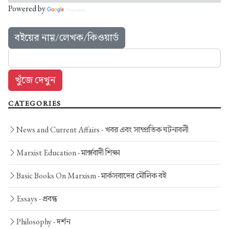
Powered by
Translate
বইয়ের নাম়/লেখক/কিওয়ার্ড
CATEGORIES
News and Current Affairs -
খবর এবং সাম্প্রতিক ঘটনাবলী
Marxist Education -
মার্ক্সবাদী শিক্ষা
Basic Books On Marxism -
মার্কসবাদের মৌলিক বই
Essays -
প্রবন্ধ
Philosophy -
দর্শন