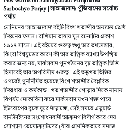
Few words on Samrajyabad: Punjibader
Sarbochyo Porjay | সাম্রাজ্যবাদ: পুঁজিবাদের সর্বোচ্চ
পর্যায়
লেনিনের 'সাম্রাজ্যবাদ' বইটি বিংশ শতাব্দীর অন্যতম শ্রেষ্ঠ
চিন্তনের ফসল। রাশিয়ান ভাষায় মূল রচনাটির প্রকাশ
১৯১৭ সালে। এই বইয়ের গুরুত্ব শুধু তার তথ্যসম্ভার,
কিংবা বিশ্বযুদ্ধের কারণ কী তার তাত্ত্বিক ব্যাখ্যা উপস্থিত
করার জন্য নয়; মার্কসবাদ পুনর্গঠনের দৃঢ় তাত্ত্বিক ভিত্তি
হিসাবেই তার অপরিসীম গুরুত্ব। এই তত্ত্বগত ভিত্তির
ওপরেই পুনর্নির্মিত হয়েছে বিংশ শতাব্দীর বৈপ্লবিক
চিন্তাধারা ও কর্মকান্ড। গত শতাব্দীর গোড়ার দিকে নানান
বিপর্যয় মোকাবিলা করে মার্কসবাদ যখন শক্ত পায়ে
ইউরোপের বুকে ঘুরে দাঁড়াচ্ছে, সেই সময়ে এডুয়ার্ড
বার্নস্টাইনের সংশোধনবাদী আক্রমণ বিদীর্ণ করে দেয়
সোশ্যাল ডেমোক্র্যাটদের (যাঁরা প্রাথমিকভাবে সমাজ