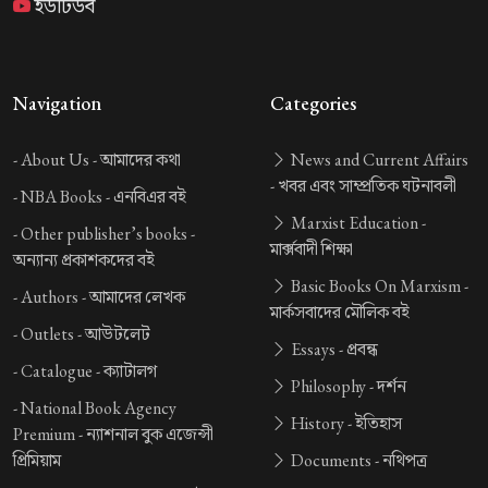
ইউটিউব
Navigation
Categories
-
About Us -
আমাদের কথা
News and Current Affairs
-
খবর এবং সাম্প্রতিক ঘটনাবলী
-
NBA Books -
এনবিএর বই
Marxist Education -
-
Other publisher’s books -
মার্ক্সবাদী শিক্ষা
অন্যান্য প্রকাশকদের বই
Basic Books On Marxism -
-
Authors -
আমাদের লেখক
মার্কসবাদের মৌলিক বই
-
Outlets -
আউটলেট
Essays -
প্রবন্ধ
-
Catalogue -
ক্যাটালগ
Philosophy -
দর্শন
-
National Book Agency
History -
ইতিহাস
Premium -
ন্যাশনাল বুক এজেন্সী
প্রিমিয়াম
Documents -
নথিপত্র