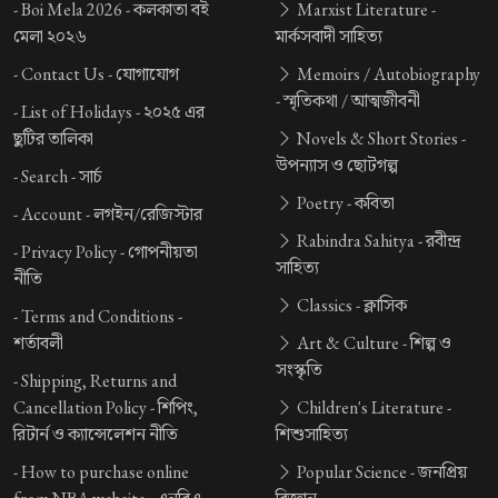
-
Boi Mela 2026 -
কলকাতা বই
Marxist Literature -
মেলা ২০২৬
মার্কসবাদী সাহিত্য
-
Contact Us -
যোগাযোগ
Memoirs / Autobiography
-
স্মৃতিকথা / আত্মজীবনী
-
List of Holidays -
২০২৫ এর
ছুটির তালিকা
Novels & Short Stories -
উপন্যাস ও ছোটগল্প
-
Search -
সার্চ
Poetry -
কবিতা
-
Account -
লগইন/রেজিস্টার
Rabindra Sahitya -
রবীন্দ্র
-
Privacy Policy -
গোপনীয়তা
সাহিত্য
নীতি
Classics -
ক্লাসিক
-
Terms and Conditions -
শর্তাবলী
Art & Culture -
শিল্প ও
সংস্কৃতি
-
Shipping, Returns and
Cancellation Policy -
শিপিং,
Children's Literature -
রিটার্ন ও ক্যান্সেলেশন নীতি
শিশুসাহিত্য
-
How to purchase online
Popular Science -
জনপ্রিয়