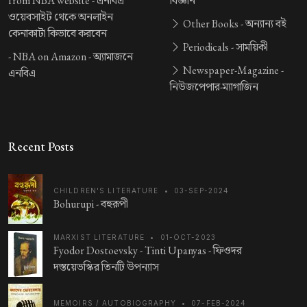
from NBA website -
এনবিএ
বিজ্ঞান
ওয়েবসাইট থেকে অনলাইন
Other Books -
অন্যান্য বই
কেনাকাটা কিভাবে করবেন
Periodicals -
সাময়িকী
-
NBA on Amazon -
অ্যামাজনে
Newspaper-Magazine -
এনবিএ
নিউজপেপার-ম্যাগাজিন
Recent Posts
CHILDREN'S LITERATURE
•
03-SEP-2024
Bohurupi -
বহুরূপী
MARXIST LITERATURE
•
01-OCT-2023
Fyodor Dostoevsky - Tinti Upanyas -
ফিওদর
দস্তয়েভস্কির তিনটি উপন্যাস
MEMOIRS / AUTOBIOGRAPHY
•
07-FEB-2024