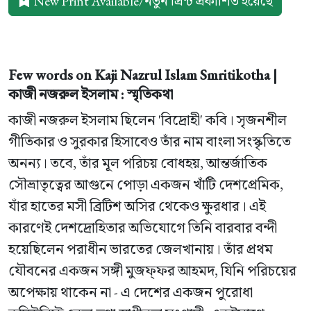
New Print Available/নতুন প্রিন্ট প্রকাশিত হয়েছে
Few words on Kaji Nazrul Islam Smritikotha |
কাজী নজরুল ইসলাম : স্মৃতিকথা
কাজী নজরুল ইসলাম ছিলেন 'বিদ্রোহী' কবি। সৃজনশীল
গীতিকার ও সুরকার হিসাবেও তাঁর নাম বাংলা সংস্কৃতিতে
অনন্য। তবে, তাঁর মূল পরিচয় বোধহয়, আন্তর্জাতিক
সৌভ্রাতৃত্বের আগুনে পোড়া একজন খাঁটি দেশপ্রেমিক,
যাঁর হাতের মসী ব্রিটিশ অসির থেকেও ক্ষুরধার। এই
কারণেই দেশদ্রোহিতার অভিযোগে তিনি বারবার বন্দী
হয়েছিলেন পরাধীন ভারতের জেলখানায়। তাঁর প্রথম
যৌবনের একজন সঙ্গী মুজফ্ফর আহমদ, যিনি পরিচয়ের
অপেক্ষায় থাকেন না - এ দেশের একজন পুরোধা