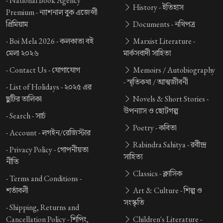
-
National Book Agency
History -
ইতিহাস
Premium -
ন্যাশনাল বুক এজেন্সী
প্রিমিয়াম
Documents -
নথিপত্র
-
Boi Mela 2026 -
কলকাতা বই
Marxist Literature -
মেলা ২০২৬
মার্কসবাদী সাহিত্য
-
Contact Us -
যোগাযোগ
Memoirs / Autobiography
-
স্মৃতিকথা / আত্মজীবনী
-
List of Holidays -
২০২৫ এর
ছুটির তালিকা
Novels & Short Stories -
উপন্যাস ও ছোটগল্প
-
Search -
সার্চ
Poetry -
কবিতা
-
Account -
লগইন/রেজিস্টার
Rabindra Sahitya -
রবীন্দ্র
-
Privacy Policy -
গোপনীয়তা
সাহিত্য
নীতি
Classics -
ক্লাসিক
-
Terms and Conditions -
শর্তাবলী
Art & Culture -
শিল্প ও
সংস্কৃতি
-
Shipping, Returns and
Cancellation Policy -
শিপিং,
Children's Literature -