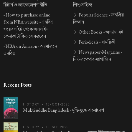
রিটার্ন ও ক্যান্সেলেশন নীতি
শিশুসাহিত্য
-
How to purchase online
Popular Science -
জনপ্রিয়
from NBA website -
এনবিএ
বিজ্ঞান
ওয়েবসাইট থেকে অনলাইন
Other Books -
অন্যান্য বই
কেনাকাটা কিভাবে করবেন
Periodicals -
সাময়িকী
-
NBA on Amazon -
অ্যামাজনে
Newspaper-Magazine -
এনবিএ
নিউজপেপার-ম্যাগাজিন
Recent Posts
HISTORY
•
18-OCT-2023
Muktijuddhe Bangladesh -
মুক্তিযুদ্ধে বাংলাদেশ
HISTORY
•
10-SEP-2025