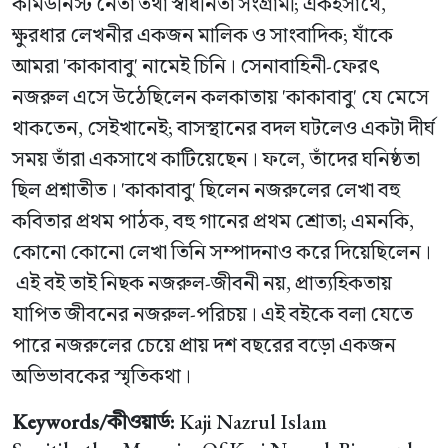
কমিউনিস্ট নেতা তথা স্বাধীনতা সংগ্রামী; একইসাথে,
ক্ষুরধার লেখনীর একজন মালিক ও সাংবাদিক; যাঁকে
আমরা 'কাকাবাবু' নামেই চিনি। সেনাবাহিনী-ফেরৎ
নজরুল এসে উঠেছিলেন কলকাতায় 'কাকাবাবু' যে মেসে
থাকতেন, সেইখানেই; বাসস্থানের বদল ঘটলেও একটা দীর্ঘ
সময় তাঁরা একসাথে কাটিয়েছেন। ফলে, তাঁদের ঘনিষ্ঠতা
ছিল প্রশ্নাতীত। 'কাকাবাবু' ছিলেন নজরুলের লেখা বহু
কবিতার প্রথম পাঠক, বহু গানের প্রথম শ্রোতা; এমনকি,
কোনো কোনো লেখা তিনি সম্পাদনাও করে দিয়েছিলেন।
এই বই তাই নিছক নজরুল-জীবনী নয়, প্রাত্যহিকতায়
যাপিত জীবনের নজরুল-পরিচয়। এই বইকে বলা যেতে
পারে নজরুলের চেয়ে প্রায় দশ বছরের বড়ো একজন
অভিভাবকের স্মৃতিকথা।
Keywords/কীওয়ার্ড:
Kaji Nazrul Islam