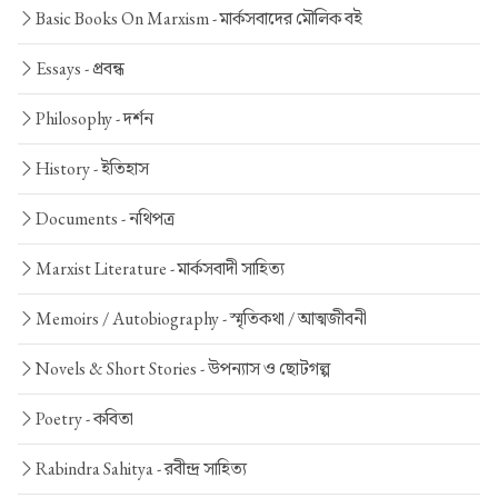
Basic Books On Marxism -
মার্কসবাদের মৌলিক বই
Essays -
প্রবন্ধ
Philosophy -
দর্শন
History -
ইতিহাস
Documents -
নথিপত্র
Marxist Literature -
মার্কসবাদী সাহিত্য
Memoirs / Autobiography -
স্মৃতিকথা / আত্মজীবনী
Novels & Short Stories -
উপন্যাস ও ছোটগল্প
Poetry -
কবিতা
Rabindra Sahitya -
রবীন্দ্র সাহিত্য