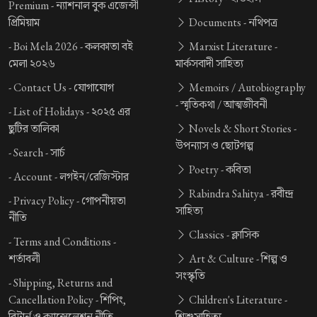
Premium -
ন্যাশনাল বুক এজেন্সী
প্রিমিয়াম
Documents -
নথিপত্র
-
Boi Mela 2026 -
কলকাতা বই
Marxist Literature -
মেলা ২০২৬
মার্কসবাদী সাহিত্য
-
Contact Us -
যোগাযোগ
Memoirs / Autobiography
-
স্মৃতিকথা / আত্মজীবনী
-
List of Holidays -
২০২৫ এর
ছুটির তালিকা
Novels & Short Stories -
উপন্যাস ও ছোটগল্প
-
Search -
সার্চ
Poetry -
কবিতা
-
Account -
লগইন/রেজিস্টার
Rabindra Sahitya -
রবীন্দ্র
-
Privacy Policy -
গোপনীয়তা
সাহিত্য
নীতি
Classics -
ক্লাসিক
-
Terms and Conditions -
শর্তাবলী
Art & Culture -
শিল্প ও
সংস্কৃতি
-
Shipping, Returns and
Cancellation Policy -
শিপিং,
Children's Literature -
রিটার্ন ও ক্যান্সেলেশন নীতি
শিশুসাহিত্য