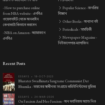
-
How to purchase online
Popular Science -
জনপ্রিয়
from NBA website -
এনবিএ
বিজ্ঞান
ওয়েবসাইট থেকে অনলাইন
Other Books -
অন্যান্য বই
কেনাকাটা কিভাবে করবেন
Periodicals -
সাময়িকী
-
NBA on Amazon -
অ্যামাজনে
Newspaper-Magazine -
এনবিএ
নিউজপেপার-ম্যাগাজিন
Recent Posts
ESSAYS
•
18-OCT-2023
Bharater Swadhinata Sangrame Communist Der
Bhumika -
ভারতের স্বাধীনতা সংগ্রামে কমিউনিস্টদের ভূমিকা
ESSAYS
•
24-MAR-2026
On Fascism And Neo Fascism -
অন ফ্যাসিজম অ্যান্ড নিও