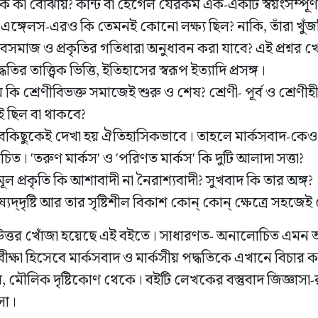
ক কী বোঝায়? কান্ট বা হেগেল যেরকম এক-একটি স্বয়ংসম্পূর্ণ
স-এঙ্গেলস-এরও কি তেমনই কোনো লক্ষ্য ছিল? নাকি, তাঁরা খ
ানবসমাজ ও প্রকৃতির গতিধারা অনুধাবন করা যাবে? এই প্রশ্নর 
ির তাত্ত্বিক ভিত্তি, ইতিহাসের স্বরূপ ইত্যাদি প্রসঙ্গ।
কি শ্রেণীবিভক্ত সমাজেই শুরু ও শেষ? শ্রেণী- পূর্ব ও শ্রেণ
 ছিল বা থাকবে?
সবকিছুকেই দেখা হয় ঐতিহাসিকভাবে। তাহলে মার্কসবাদ-কেও 
ত। 'তরুণ মার্কস' ও 'পরিণত মার্কস' কি দুটি আলাদা সত্তা?
ূল প্রকৃতি কি আশাবাদী না নৈরাশ্যবাদী? সুখবাদ কি তার অঙ্গ?
্যদ্‌দৃষ্টি আর তার সৃষ্টিশীল বিকাশ কোন্ কোন্ ক্ষেত্রে সহজ
উত্তর খোঁজা হয়েছে এই বইতে। সাধারণত- অনালোচিত এমন
বীক্ষা হিসেবে মার্কসবাদ ও মার্কসীয় পদ্ধতিকে এখানে বিচার 
, মৌলিক দৃষ্টিকোণ থেকে। বইটি লেখকের বস্তুবাদ জিজ্ঞাসা-র 
ঞাসা।