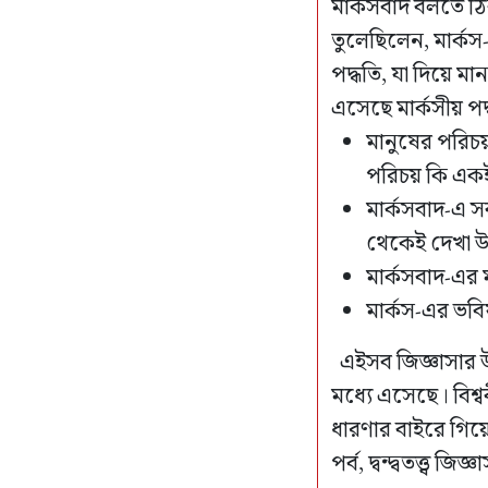
মার্কসবাদ বলতে ঠি
তুলেছিলেন, মার্ক
পদ্ধতি, যা দিয়ে ম
এসেছে মার্কসীয় পদ্ধত
মানুষের পরিচয় 
পরিচয় কি একই
মার্কসবাদ-এ 
থেকেই দেখা উচি
মার্কসবাদ-এর ম
মার্কস-এর ভবিষ
এইসব জিজ্ঞাসার 
মধ্যে এসেছে। বিশ্ব
ধারণার বাইরে গিয়ে
পর্ব, দ্বন্দ্বতত্ত্ব জিজ্