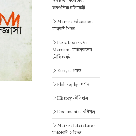
Affairs -
খবর এবং
সাম্প্রতিক ঘটনাবলী
Marxist Education -
মার্ক্সবাদী শিক্ষা
Basic Books On
Marxism -
মার্কসবাদের
মৌলিক বই
Essays -
প্রবন্ধ
Philosophy -
দর্শন
History -
ইতিহাস
Documents -
নথিপত্র
Marxist Literature -
মার্কসবাদী সাহিত্য