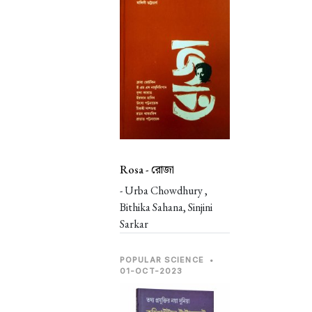
Rosa -
রোজা
- Urba Chowdhury ,
Bithika Sahana, Sinjini
Sarkar
POPULAR SCIENCE
•
01-OCT-2023