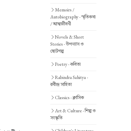
Memoirs /
Autobiography -
স্মৃতিকথা
/ আত্মজীবনী
Novels & Short
Stories -
উপন্যাস ও
ছোটগল্প
Poetry -
কবিতা
Rabindra Sahitya -
রবীন্দ্র সাহিত্য
Classics -
ক্লাসিক
Art & Culture -
শিল্প ও
সংস্কৃতি
Children's Literature -