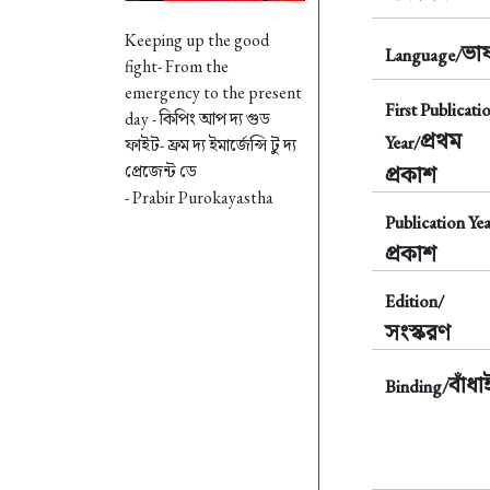
Keeping up the good
ভাষ
Language/
fight- From the
emergency to the present
First Publicati
day -
কিপিং আপ দ্য গুড
প্রথম
Year/
ফাইট- ফ্রম দ্য ইমার্জেন্সি টু দ্য
প্রেজেন্ট ডে
প্রকাশ
- Prabir Purokayastha
Publication Yea
প্রকাশ
Edition/
সংস্করণ
বাঁধা
Binding/