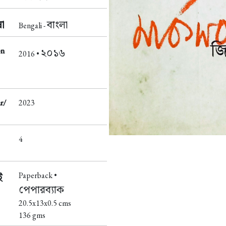
া
বাংলা
Bengali -
on
২০১৬
2016 •
r/
2023
4
Paperback •
ই
পেপারব্যাক
20.5x13x0.5 cms
136 gms