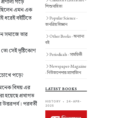
 প্রণালী গড়ে
শিশুসাহিত্য
ুঁজছিলেন এমন এক
খেই ধরেই বইটিতে
Popular Science -
জনপ্রিয় বিজ্ঞান
ীহীন সমাজে তার
Other Books -
অন্যান্য
বই
তো সেই দৃষ্টিকোণ
Periodicals -
সাময়িকী
Newspaper-Magazine
-
নিউজপেপার-ম্যাগাজিন
েই চোখে পড়ে?
 অনেক বিষয় এর
LATEST BOOKS
করা হয়েছে প্রথাগত
HISTORY
•
24-APR-
উত্তরপর্ব। পরবর্তী
2025