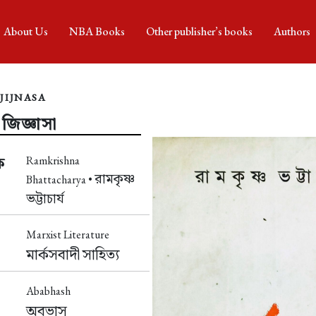
About Us
NBA Books
Other publisher’s books
Authors
JIJNASA
 জিজ্ঞাসা
Ramkrishna
ক
রামকৃষ্ণ
Bhattacharya •
ভট্টাচার্য
Marxist Literature
মার্কসবাদী সাহিত্য
Ababhash
অবভাস