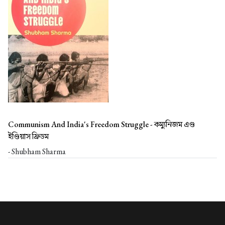
Communism And India's Freedom Struggle -
কম্যুনিজম এণ্ড
ইণ্ডিয়াস ফ্রিডম
- Shubham Sharma