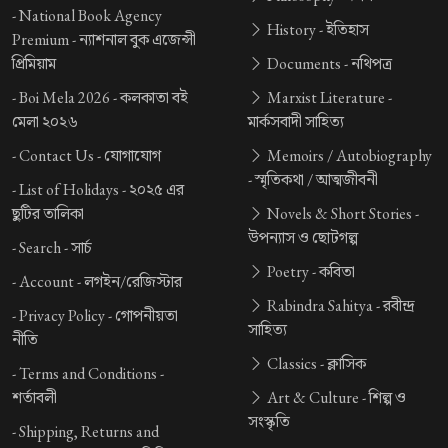
-
National Book Agency
History -
ইতিহাস
Premium -
ন্যাশনাল বুক এজেন্সী
প্রিমিয়াম
Documents -
নথিপত্র
-
Boi Mela 2026 -
কলকাতা বই
Marxist Literature -
মেলা ২০২৬
মার্কসবাদী সাহিত্য
-
Contact Us -
যোগাযোগ
Memoirs / Autobiography
-
স্মৃতিকথা / আত্মজীবনী
-
List of Holidays -
২০২৫ এর
ছুটির তালিকা
Novels & Short Stories -
উপন্যাস ও ছোটগল্প
-
Search -
সার্চ
Poetry -
কবিতা
-
Account -
লগইন/রেজিস্টার
Rabindra Sahitya -
রবীন্দ্র
-
Privacy Policy -
গোপনীয়তা
সাহিত্য
নীতি
Classics -
ক্লাসিক
-
Terms and Conditions -
শর্তাবলী
Art & Culture -
শিল্প ও
সংস্কৃতি
-
Shipping, Returns and