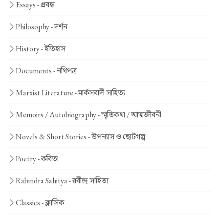
Essays -
প্রবন্ধ
Philosophy -
দর্শন
History -
ইতিহাস
Documents -
নথিপত্র
Marxist Literature -
মার্কসবাদী সাহিত্য
Memoirs / Autobiography -
স্মৃতিকথা / আত্মজীবনী
Novels & Short Stories -
উপন্যাস ও ছোটগল্প
Poetry -
কবিতা
Rabindra Sahitya -
রবীন্দ্র সাহিত্য
Classics -
ক্লাসিক