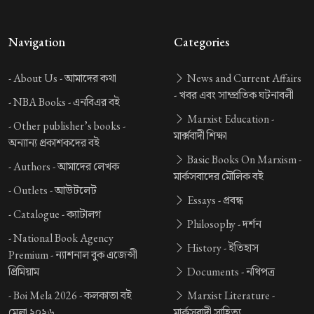
Navigation
Categories
-
About Us -
আমাদের কথা
News and Current Affairs
-
খবর এবং সাম্প্রতিক ঘটনাবলী
-
NBA Books -
এনবিএর বই
Marxist Education -
-
Other publisher’s books -
মার্ক্সবাদী শিক্ষা
অন্যান্য প্রকাশকদের বই
Basic Books On Marxism -
-
Authors -
আমাদের লেখক
মার্কসবাদের মৌলিক বই
-
Outlets -
আউটলেট
Essays -
প্রবন্ধ
-
Catalogue -
ক্যাটালগ
Philosophy -
দর্শন
-
National Book Agency
History -
ইতিহাস
Premium -
ন্যাশনাল বুক এজেন্সী
প্রিমিয়াম
Documents -
নথিপত্র
-
Boi Mela 2026 -
কলকাতা বই
Marxist Literature -
মেলা ২০২৬
মার্কসবাদী সাহিত্য