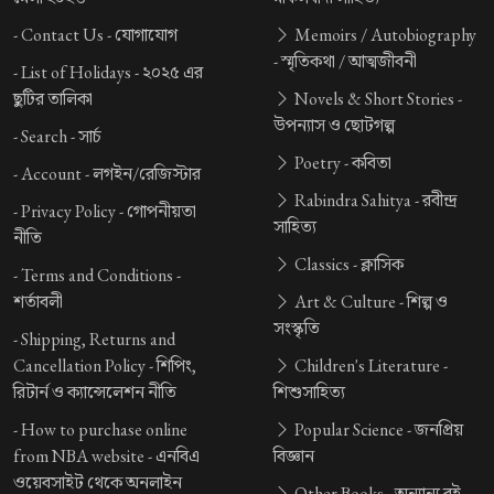
-
Contact Us -
যোগাযোগ
Memoirs / Autobiography
-
স্মৃতিকথা / আত্মজীবনী
-
List of Holidays -
২০২৫ এর
ছুটির তালিকা
Novels & Short Stories -
উপন্যাস ও ছোটগল্প
-
Search -
সার্চ
Poetry -
কবিতা
-
Account -
লগইন/রেজিস্টার
Rabindra Sahitya -
রবীন্দ্র
-
Privacy Policy -
গোপনীয়তা
সাহিত্য
নীতি
Classics -
ক্লাসিক
-
Terms and Conditions -
শর্তাবলী
Art & Culture -
শিল্প ও
সংস্কৃতি
-
Shipping, Returns and
Cancellation Policy -
শিপিং,
Children's Literature -
রিটার্ন ও ক্যান্সেলেশন নীতি
শিশুসাহিত্য
-
How to purchase online
Popular Science -
জনপ্রিয়
from NBA website -
এনবিএ
বিজ্ঞান
ওয়েবসাইট থেকে অনলাইন
Other Books -
অন্যান্য বই