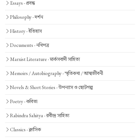
Essays -
প্রবন্ধ
Philosophy -
দর্শন
History -
ইতিহাস
Documents -
নথিপত্র
Marxist Literature -
মার্কসবাদী সাহিত্য
Memoirs / Autobiography -
স্মৃতিকথা / আত্মজীবনী
Novels & Short Stories -
উপন্যাস ও ছোটগল্প
Poetry -
কবিতা
Rabindra Sahitya -
রবীন্দ্র সাহিত্য
Classics -
ক্লাসিক