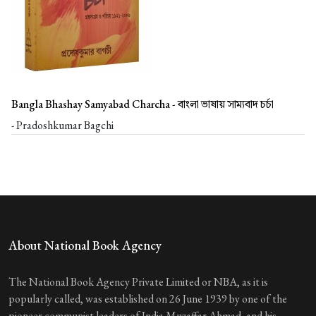
Bangla Bhashay Samyabad Charcha -
বাংলা ভাষায় সাম্যবাদ চর্চা
- Pradoshkumar Bagchi
About National Book Agency
The National Book Agency Private Limited or NBA, as it is
popularly called, was established on 26 June 1939 by one of the
pioneer communist leaders of India Muzaffar Ahmad, and his