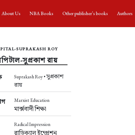
About Us
NBA Books
Other publisher’s books
Authors
PITAL-SUPRAKASH ROY
ক্যাপিটাল-সুপ্রকাশ রায়
সুপ্রকাশ
ক
Suprakash Roy •
রায়
Marxist Education
াগ
মার্ক্সবাদী শিক্ষা
Radical Impression
রাডিক্যাল ইম্প্রেশন