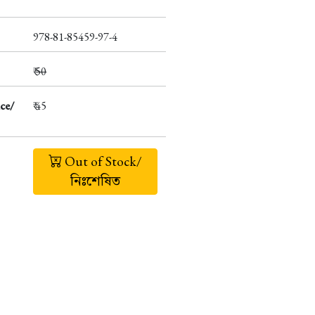
978-81-85459-97-4
₹
50
ce/
₹ 45
Out of Stock/
নিঃশেষিত