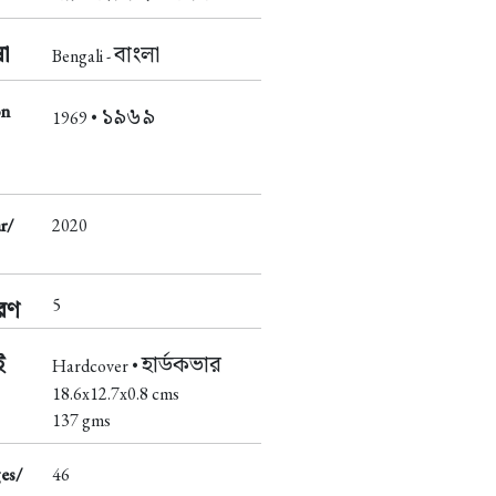
া
বাংলা
Bengali -
on
১৯৬৯
1969 •
r/
2020
5
করণ
ই
হার্ডকভার
Hardcover •
18.6x12.7x0.8 cms
137 gms
es/
46