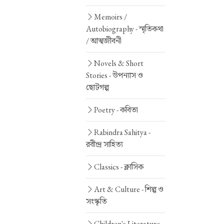
Memoirs /
Autobiography -
স্মৃতিকথা
/ আত্মজীবনী
Novels & Short
Stories -
উপন্যাস ও
ছোটগল্প
Poetry -
কবিতা
Rabindra Sahitya -
রবীন্দ্র সাহিত্য
Classics -
ক্লাসিক
Art & Culture -
শিল্প ও
সংস্কৃতি
Children's Literature -