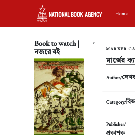
Home
Book to watch |
<
MARXER CA
নজরে বই
মার্ক্সের 
লেখ
Author/
বিভ
Category/
Publisher/
প্রকাশক