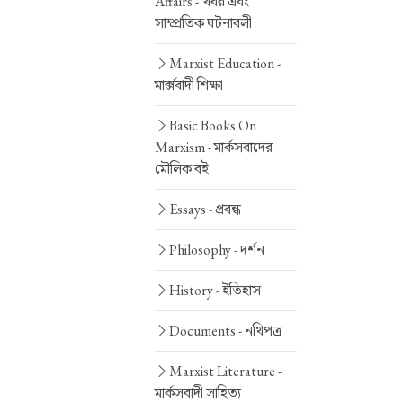
Affairs -
খবর এবং
সাম্প্রতিক ঘটনাবলী
Marxist Education -
মার্ক্সবাদী শিক্ষা
Basic Books On
Marxism -
মার্কসবাদের
মৌলিক বই
Essays -
প্রবন্ধ
Philosophy -
দর্শন
History -
ইতিহাস
Documents -
নথিপত্র
Marxist Literature -
মার্কসবাদী সাহিত্য