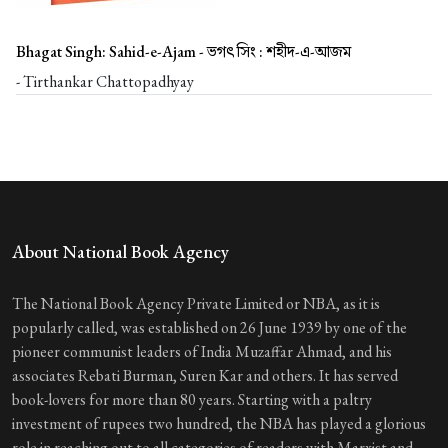
Bhagat Singh: Sahid-e-Ajam -
ভগৎ সিং : শহীদ-এ-আজম
- Tirthankar Chattopadhyay
About National Book Agency
The National Book Agency Private Limited or NBA, as it is
popularly called, was established on 26 June 1939 by one of the
pioneer communist leaders of India Muzaffar Ahmad, and his
associates Rebati Burman, Suren Kar and others. It has served
book-lovers for more than 80 years. Starting with a paltry
investment of rupees two hundred, the NBA has played a glorious
role in reaching out to all categories of readers with Marxist and