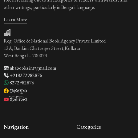
other writings, particularly in Bengali language.
Learn More
Reg. Office & National Book Agency Private Limited
12A, Bankim Chatterjee Street,Kolkata
West Bengal – 700073
nbabooks.in@gmail.com
+918272982876
8272982876
ফেসবুক
ইউটিউব
Navigation
Categories