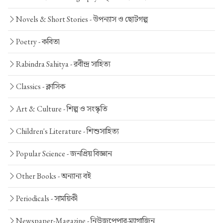
Novels & Short Stories -
উপন্যাস ও ছোটগল্প
Poetry -
কবিতা
Rabindra Sahitya -
রবীন্দ্র সাহিত্য
Classics -
ক্লাসিক
Art & Culture -
শিল্প ও সংস্কৃতি
Children's Literature -
শিশুসাহিত্য
Popular Science -
জনপ্রিয় বিজ্ঞান
Other Books -
অন্যান্য বই
Periodicals -
সাময়িকী
Newspaper-Magazine -
নিউজপেপার-ম্যাগাজিন