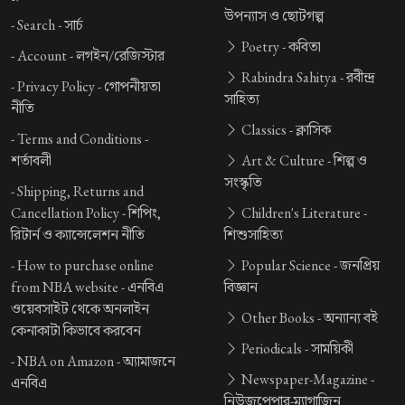
উপন্যাস ও ছোটগল্প
-
Search -
সার্চ
Poetry -
কবিতা
-
Account -
লগইন/রেজিস্টার
Rabindra Sahitya -
রবীন্দ্র
-
Privacy Policy -
গোপনীয়তা
সাহিত্য
নীতি
Classics -
ক্লাসিক
-
Terms and Conditions -
শর্তাবলী
Art & Culture -
শিল্প ও
সংস্কৃতি
-
Shipping, Returns and
Cancellation Policy -
শিপিং,
Children's Literature -
রিটার্ন ও ক্যান্সেলেশন নীতি
শিশুসাহিত্য
-
How to purchase online
Popular Science -
জনপ্রিয়
from NBA website -
এনবিএ
বিজ্ঞান
ওয়েবসাইট থেকে অনলাইন
Other Books -
অন্যান্য বই
কেনাকাটা কিভাবে করবেন
Periodicals -
সাময়িকী
-
NBA on Amazon -
অ্যামাজনে
Newspaper-Magazine -
এনবিএ
নিউজপেপার-ম্যাগাজিন