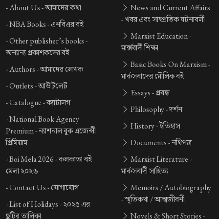
-
About Us -
আমাদের কথা
News and Current Affairs
-
খবর এবং সাম্প্রতিক ঘটনাবলী
-
NBA Books -
এনবিএর বই
Marxist Education -
-
Other publisher’s books -
মার্ক্সবাদী শিক্ষা
অন্যান্য প্রকাশকদের বই
Basic Books On Marxism -
-
Authors -
আমাদের লেখক
মার্কসবাদের মৌলিক বই
-
Outlets -
আউটলেট
Essays -
প্রবন্ধ
-
Catalogue -
ক্যাটালগ
Philosophy -
দর্শন
-
National Book Agency
History -
ইতিহাস
Premium -
ন্যাশনাল বুক এজেন্সী
প্রিমিয়াম
Documents -
নথিপত্র
-
Boi Mela 2026 -
কলকাতা বই
Marxist Literature -
মেলা ২০২৬
মার্কসবাদী সাহিত্য
-
Contact Us -
যোগাযোগ
Memoirs / Autobiography
-
স্মৃতিকথা / আত্মজীবনী
-
List of Holidays -
২০২৫ এর
ছুটির তালিকা
Novels & Short Stories -