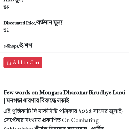
₹
25
বর্তমান মূল্য
Discounted Price/
₹ 22
ই-শপ
e-Shops/
Add to Cart
Few words on Mongara Dharonar Birudhye Larai
| মনগড়া ধারণার বিরুদ্ধে লড়াই
এই পুস্তিকাটি দি মার্কসিস্ট পত্রিকার ২০১৫ সালের জুলাই-
সেপ্টেম্বর সংখ্যায় প্রকাশিত On Combating
Subjectivism শীর্ষক নিবন্ধের বঙ্গানুবাদ। পার্টির