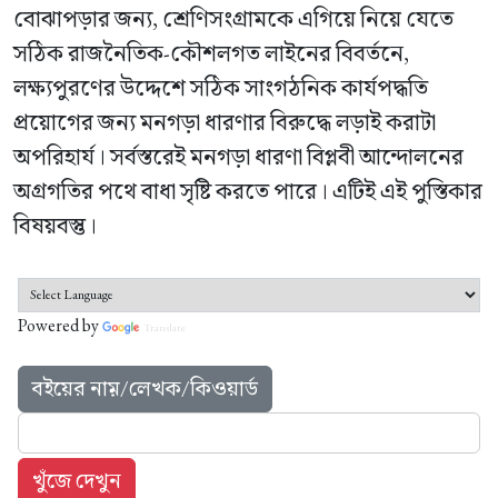
বোঝাপড়ার জন্য, শ্রেণিসংগ্রামকে এগিয়ে নিয়ে যেতে
সঠিক রাজনৈতিক-কৌশলগত লাইনের বিবর্তনে,
লক্ষ্যপুরণের উদ্দেশে সঠিক সাংগঠনিক কার্যপদ্ধতি
প্রয়োগের জন্য মনগড়া ধারণার বিরুদ্ধে লড়াই করাটা
অপরিহার্য। সর্বস্তরেই মনগড়া ধারণা বিপ্লবী আন্দোলনের
অগ্রগতির পথে বাধা সৃষ্টি করতে পারে। এটিই এই পুস্তিকার
বিষয়বস্তু।
Powered by
Translate
বইয়ের নাম়/লেখক/কিওয়ার্ড