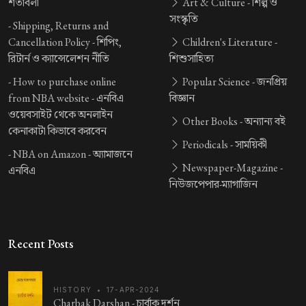
শর্তাবলী
Art & Culture -
শিল্প ও
সংস্কৃতি
-
Shipping, Returns and
Cancellation Policy -
শিপিং,
Children's Literature -
রিটার্ন ও ক্যান্সেলেশন নীতি
শিশুসাহিত্য
-
How to purchase online
Popular Science -
জনপ্রিয়
from NBA website -
এনবিএ
বিজ্ঞান
ওয়েবসাইট থেকে অনলাইন
Other Books -
অন্যান্য বই
কেনাকাটা কিভাবে করবেন
Periodicals -
সাময়িকী
-
NBA on Amazon -
অ্যামাজনে
Newspaper-Magazine -
এনবিএ
নিউজপেপার-ম্যাগাজিন
Recent Posts
HISTORY
•
17-APR-2024
Charbak Darshan -
চার্বাক দর্শন