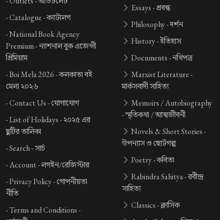
-
Outlets -
আউটলেট
Essays -
প্রবন্ধ
-
Catalogue -
ক্যাটালগ
Philosophy -
দর্শন
-
National Book Agency
History -
ইতিহাস
Premium -
ন্যাশনাল বুক এজেন্সী
প্রিমিয়াম
Documents -
নথিপত্র
-
Boi Mela 2026 -
কলকাতা বই
Marxist Literature -
মেলা ২০২৬
মার্কসবাদী সাহিত্য
-
Contact Us -
যোগাযোগ
Memoirs / Autobiography
-
স্মৃতিকথা / আত্মজীবনী
-
List of Holidays -
২০২৫ এর
ছুটির তালিকা
Novels & Short Stories -
উপন্যাস ও ছোটগল্প
-
Search -
সার্চ
Poetry -
কবিতা
-
Account -
লগইন/রেজিস্টার
Rabindra Sahitya -
রবীন্দ্র
-
Privacy Policy -
গোপনীয়তা
সাহিত্য
নীতি
Classics -
ক্লাসিক
-
Terms and Conditions -