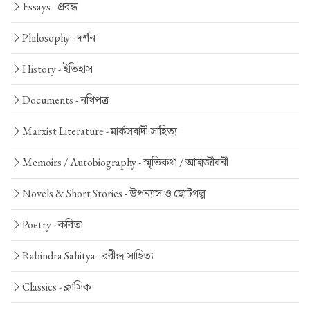
Essays -
প্রবন্ধ
Philosophy -
দর্শন
History -
ইতিহাস
Documents -
নথিপত্র
Marxist Literature -
মার্কসবাদী সাহিত্য
Memoirs / Autobiography -
স্মৃতিকথা / আত্মজীবনী
Novels & Short Stories -
উপন্যাস ও ছোটগল্প
Poetry -
কবিতা
Rabindra Sahitya -
রবীন্দ্র সাহিত্য
Classics -
ক্লাসিক