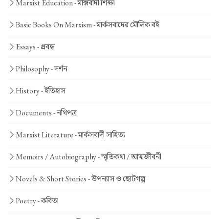
Marxist Education -
মার্ক্সবাদী শিক্ষা
Basic Books On Marxism -
মার্কসবাদের মৌলিক বই
Essays -
প্রবন্ধ
Philosophy -
দর্শন
History -
ইতিহাস
Documents -
নথিপত্র
Marxist Literature -
মার্কসবাদী সাহিত্য
Memoirs / Autobiography -
স্মৃতিকথা / আত্মজীবনী
Novels & Short Stories -
উপন্যাস ও ছোটগল্প
Poetry -
কবিতা