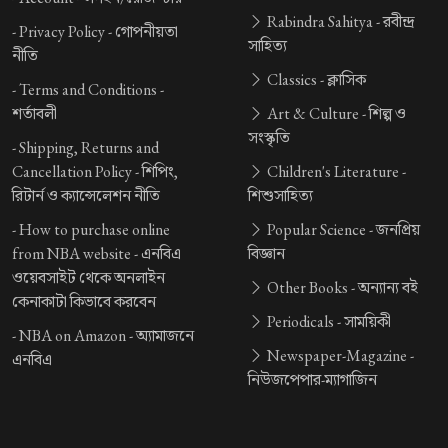
Rabindra Sahitya -
রবীন্দ্র
-
Privacy Policy -
গোপনীয়তা
সাহিত্য
নীতি
Classics -
ক্লাসিক
-
Terms and Conditions -
শর্তাবলী
Art & Culture -
শিল্প ও
সংস্কৃতি
-
Shipping, Returns and
Cancellation Policy -
শিপিং,
Children's Literature -
রিটার্ন ও ক্যান্সেলেশন নীতি
শিশুসাহিত্য
-
How to purchase online
Popular Science -
জনপ্রিয়
from NBA website -
এনবিএ
বিজ্ঞান
ওয়েবসাইট থেকে অনলাইন
Other Books -
অন্যান্য বই
কেনাকাটা কিভাবে করবেন
Periodicals -
সাময়িকী
-
NBA on Amazon -
অ্যামাজনে
Newspaper-Magazine -
এনবিএ
নিউজপেপার-ম্যাগাজিন