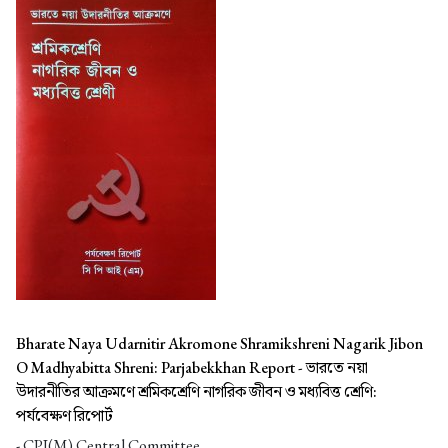
Bharate Naya Udarnitir Akromone Shramikshreni Nagarik Jibon
O Madhyabitta Shreni: Parjabekkhan Report -
ভারতে নয়া
উদারনীতির আক্রমণে শ্রমিকশ্রেণি নাগরিক জীবন ও মধ্যবিত্ত শ্রেণি:
পর্যবেক্ষণ রিপোর্ট
- CPI(M) Central Committee