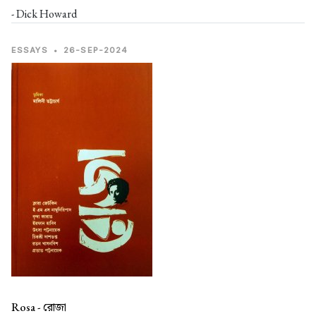
- Dick Howard
ESSAYS
•
26-SEP-2024
Rosa -
রোজা