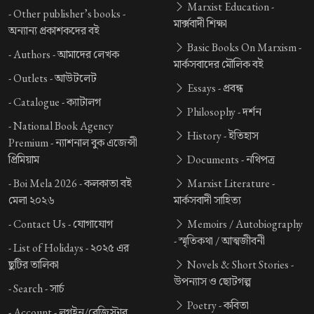
Marxist Education -
-
Other publisher’s books -
মার্ক্সবাদী শিক্ষা
অন্যান্য প্রকাশকদের বই
Basic Books On Marxism -
-
Authors -
আমাদের লেখক
মার্কসবাদের মৌলিক বই
-
Outlets -
আউটলেট
Essays -
প্রবন্ধ
-
Catalogue -
ক্যাটালগ
Philosophy -
দর্শন
-
National Book Agency
History -
ইতিহাস
Premium -
ন্যাশনাল বুক এজেন্সী
প্রিমিয়াম
Documents -
নথিপত্র
-
Boi Mela 2026 -
কলকাতা বই
Marxist Literature -
মেলা ২০২৬
মার্কসবাদী সাহিত্য
-
Contact Us -
যোগাযোগ
Memoirs / Autobiography
-
স্মৃতিকথা / আত্মজীবনী
-
List of Holidays -
২০২৫ এর
ছুটির তালিকা
Novels & Short Stories -
উপন্যাস ও ছোটগল্প
-
Search -
সার্চ
Poetry -
কবিতা
-
Account -
লগইন/রেজিস্টার