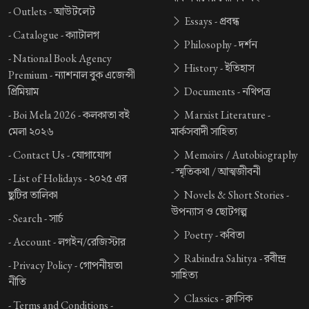
-
Outlets -
আউটলেট
Essays -
প্রবন্ধ
-
Catalogue -
ক্যাটালগ
Philosophy -
দর্শন
-
National Book Agency
History -
ইতিহাস
Premium -
ন্যাশনাল বুক এজেন্সী
প্রিমিয়াম
Documents -
নথিপত্র
-
Boi Mela 2026 -
কলকাতা বই
Marxist Literature -
মেলা ২০২৬
মার্কসবাদী সাহিত্য
-
Contact Us -
যোগাযোগ
Memoirs / Autobiography
-
স্মৃতিকথা / আত্মজীবনী
-
List of Holidays -
২০২৫ এর
ছুটির তালিকা
Novels & Short Stories -
উপন্যাস ও ছোটগল্প
-
Search -
সার্চ
Poetry -
কবিতা
-
Account -
লগইন/রেজিস্টার
Rabindra Sahitya -
রবীন্দ্র
-
Privacy Policy -
গোপনীয়তা
সাহিত্য
নীতি
Classics -
ক্লাসিক
-
Terms and Conditions -