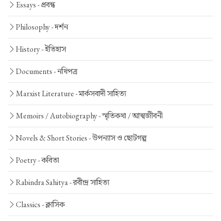
Essays -
প্রবন্ধ
Philosophy -
দর্শন
History -
ইতিহাস
Documents -
নথিপত্র
Marxist Literature -
মার্কসবাদী সাহিত্য
Memoirs / Autobiography -
স্মৃতিকথা / আত্মজীবনী
Novels & Short Stories -
উপন্যাস ও ছোটগল্প
Poetry -
কবিতা
Rabindra Sahitya -
রবীন্দ্র সাহিত্য
Classics -
ক্লাসিক