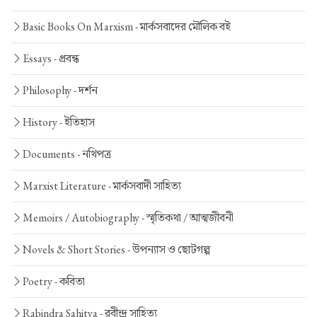
Basic Books On Marxism -
মার্কসবাদের মৌলিক বই
Essays -
প্রবন্ধ
Philosophy -
দর্শন
History -
ইতিহাস
Documents -
নথিপত্র
Marxist Literature -
মার্কসবাদী সাহিত্য
Memoirs / Autobiography -
স্মৃতিকথা / আত্মজীবনী
Novels & Short Stories -
উপন্যাস ও ছোটগল্প
Poetry -
কবিতা
Rabindra Sahitya -
রবীন্দ্র সাহিত্য