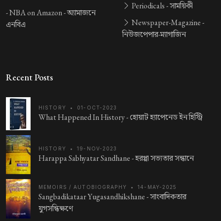
Periodicals -
সাময়িকী
-
NBA on Amazon -
অ্যামাজনে
Newspaper-Magazine -
এনবিএ
নিউজপেপার-ম্যাগাজিন
Recent Posts
HISTORY
•
01-OCT-2023
What Happened In History -
হোয়াট হ্যাপেনেড ইন হিস্ট্রি
HISTORY
•
19-NOV-2023
Harappa Sabhyatar Sandhane -
হরপ্পা সভ্যতার সন্ধানে
MEMOIRS / AUTOBIOGRAPHY
•
14-MAY-2025
Sangbadikataar Yugasandhikshane -
সাংবাদিকতার
যুগসন্ধিক্ষণে