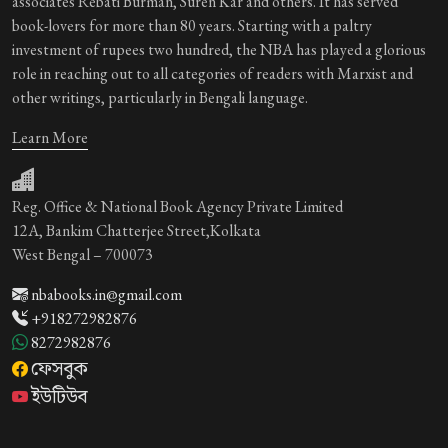
associates Rebati Burman, Suren Kar and others. It has served
book-lovers for more than 80 years. Starting with a paltry
investment of rupees two hundred, the NBA has played a glorious
role in reaching out to all categories of readers with Marxist and
other writings, particularly in Bengali language.
Learn More
Reg. Office & National Book Agency Private Limited
12A, Bankim Chatterjee Street,Kolkata
West Bengal – 700073
nbabooks.in@gmail.com
+918272982876
8272982876
ফেসবুক
ইউটিউব