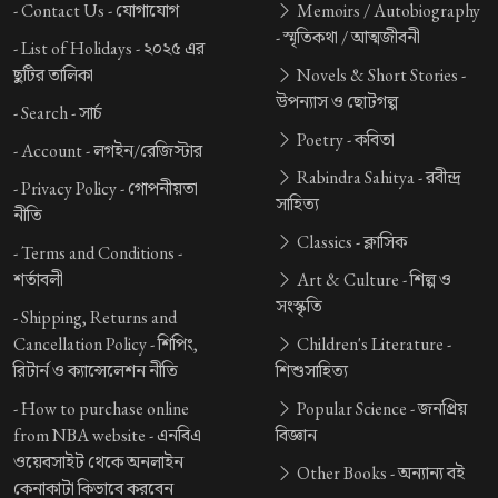
-
Contact Us -
যোগাযোগ
Memoirs / Autobiography
-
স্মৃতিকথা / আত্মজীবনী
-
List of Holidays -
২০২৫ এর
ছুটির তালিকা
Novels & Short Stories -
উপন্যাস ও ছোটগল্প
-
Search -
সার্চ
Poetry -
কবিতা
-
Account -
লগইন/রেজিস্টার
Rabindra Sahitya -
রবীন্দ্র
-
Privacy Policy -
গোপনীয়তা
সাহিত্য
নীতি
Classics -
ক্লাসিক
-
Terms and Conditions -
শর্তাবলী
Art & Culture -
শিল্প ও
সংস্কৃতি
-
Shipping, Returns and
Cancellation Policy -
শিপিং,
Children's Literature -
রিটার্ন ও ক্যান্সেলেশন নীতি
শিশুসাহিত্য
-
How to purchase online
Popular Science -
জনপ্রিয়
from NBA website -
এনবিএ
বিজ্ঞান
ওয়েবসাইট থেকে অনলাইন
Other Books -
অন্যান্য বই
কেনাকাটা কিভাবে করবেন