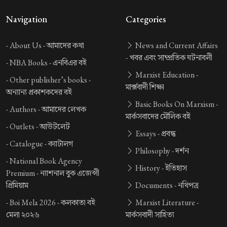
Navigation
Categories
-
About Us -
আমাদের কথা
News and Current Affairs
-
খবর এবং সাম্প্রতিক ঘটনাবলী
-
NBA Books -
এনবিএর বই
Marxist Education -
-
Other publisher’s books -
মার্ক্সবাদী শিক্ষা
অন্যান্য প্রকাশকদের বই
Basic Books On Marxism -
-
Authors -
আমাদের লেখক
মার্কসবাদের মৌলিক বই
-
Outlets -
আউটলেট
Essays -
প্রবন্ধ
-
Catalogue -
ক্যাটালগ
Philosophy -
দর্শন
-
National Book Agency
History -
ইতিহাস
Premium -
ন্যাশনাল বুক এজেন্সী
প্রিমিয়াম
Documents -
নথিপত্র
-
Boi Mela 2026 -
কলকাতা বই
Marxist Literature -
মেলা ২০২৬
মার্কসবাদী সাহিত্য