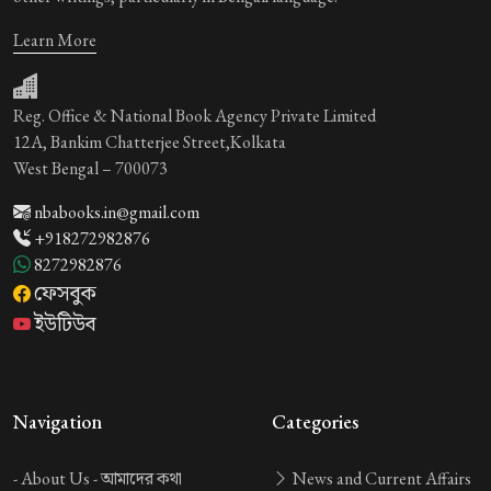
Learn More
Reg. Office & National Book Agency Private Limited
12A, Bankim Chatterjee Street,Kolkata
West Bengal – 700073
nbabooks.in@gmail.com
+918272982876
8272982876
ফেসবুক
ইউটিউব
Navigation
Categories
-
About Us -
আমাদের কথা
News and Current Affairs