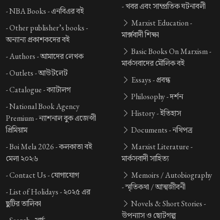
-
খবর এবং সাম্প্রতিক ঘটনাবলী
-
NBA Books -
এনবিএর বই
Marxist Education -
-
Other publisher’s books -
মার্ক্সবাদী শিক্ষা
অন্যান্য প্রকাশকদের বই
Basic Books On Marxism -
-
Authors -
আমাদের লেখক
মার্কসবাদের মৌলিক বই
-
Outlets -
আউটলেট
Essays -
প্রবন্ধ
-
Catalogue -
ক্যাটালগ
Philosophy -
দর্শন
-
National Book Agency
History -
ইতিহাস
Premium -
ন্যাশনাল বুক এজেন্সী
প্রিমিয়াম
Documents -
নথিপত্র
-
Boi Mela 2026 -
কলকাতা বই
Marxist Literature -
মেলা ২০২৬
মার্কসবাদী সাহিত্য
-
Contact Us -
যোগাযোগ
Memoirs / Autobiography
-
স্মৃতিকথা / আত্মজীবনী
-
List of Holidays -
২০২৫ এর
ছুটির তালিকা
Novels & Short Stories -
উপন্যাস ও ছোটগল্প