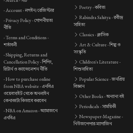
-
Search -
সার্চ
Poetry -
কবিতা
-
Account -
লগইন/রেজিস্টার
Rabindra Sahitya -
রবীন্দ্র
-
Privacy Policy -
গোপনীয়তা
সাহিত্য
নীতি
Classics -
ক্লাসিক
-
Terms and Conditions -
শর্তাবলী
Art & Culture -
শিল্প ও
সংস্কৃতি
-
Shipping, Returns and
Cancellation Policy -
শিপিং,
Children's Literature -
রিটার্ন ও ক্যান্সেলেশন নীতি
শিশুসাহিত্য
-
How to purchase online
Popular Science -
জনপ্রিয়
from NBA website -
এনবিএ
বিজ্ঞান
ওয়েবসাইট থেকে অনলাইন
Other Books -
অন্যান্য বই
কেনাকাটা কিভাবে করবেন
Periodicals -
সাময়িকী
-
NBA on Amazon -
অ্যামাজনে
Newspaper-Magazine -
এনবিএ
নিউজপেপার-ম্যাগাজিন