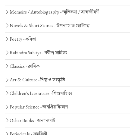
Memoirs / Autobiography -
স্মৃতিকথা / আত্মজীবনী
Novels & Short Stories -
উপন্যাস ও ছোটগল্প
Poetry -
কবিতা
Rabindra Sahitya -
রবীন্দ্র সাহিত্য
Classics -
ক্লাসিক
Art & Culture -
শিল্প ও সংস্কৃতি
Children's Literature -
শিশুসাহিত্য
Popular Science -
জনপ্রিয় বিজ্ঞান
Other Books -
অন্যান্য বই
Periodicals -
সাময়িকী