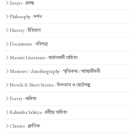
Essays -
প্রবন্ধ
Philosophy -
দর্শন
History -
ইতিহাস
Documents -
নথিপত্র
Marxist Literature -
মার্কসবাদী সাহিত্য
Memoirs / Autobiography -
স্মৃতিকথা / আত্মজীবনী
Novels & Short Stories -
উপন্যাস ও ছোটগল্প
Poetry -
কবিতা
Rabindra Sahitya -
রবীন্দ্র সাহিত্য
Classics -
ক্লাসিক