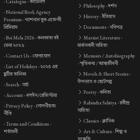
-
Catalogue -
ক্যাটালগ
Philosophy -
দর্শন
-
National Book Agency
History -
ইতিহাস
Premium -
ন্যাশনাল বুক এজেন্সী
প্রিমিয়াম
Documents -
নথিপত্র
-
Boi Mela 2026 -
কলকাতা বই
Marxist Literature -
মেলা ২০২৬
মার্কসবাদী সাহিত্য
-
Contact Us -
যোগাযোগ
Memoirs / Autobiography
-
স্মৃতিকথা / আত্মজীবনী
-
List of Holidays -
২০২৫ এর
ছুটির তালিকা
Novels & Short Stories -
উপন্যাস ও ছোটগল্প
-
Search -
সার্চ
Poetry -
কবিতা
-
Account -
লগইন/রেজিস্টার
Rabindra Sahitya -
রবীন্দ্র
-
Privacy Policy -
গোপনীয়তা
সাহিত্য
নীতি
Classics -
ক্লাসিক
-
Terms and Conditions -
শর্তাবলী
Art & Culture -
শিল্প ও
সংস্কৃতি