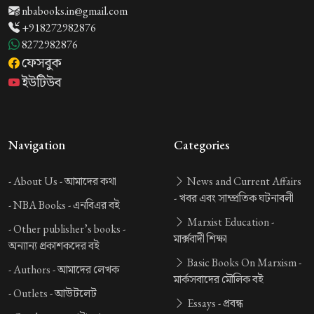
nbabooks.in@gmail.com
+918272982876
8272982876
ফেসবুক
ইউটিউব
Navigation
Categories
-
About Us -
আমাদের কথা
News and Current Affairs
-
খবর এবং সাম্প্রতিক ঘটনাবলী
-
NBA Books -
এনবিএর বই
Marxist Education -
-
Other publisher’s books -
মার্ক্সবাদী শিক্ষা
অন্যান্য প্রকাশকদের বই
Basic Books On Marxism -
-
Authors -
আমাদের লেখক
মার্কসবাদের মৌলিক বই
-
Outlets -
আউটলেট
Essays -
প্রবন্ধ