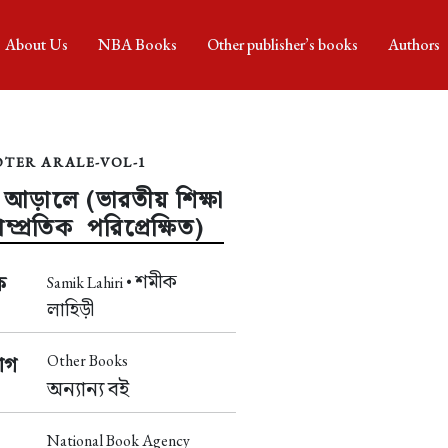
About Us
NBA Books
Other publisher’s books
Authors
OTER ARALE-VOL-1
 আড়ালে (ভারতীয় শিক্ষা
সাম্প্রতিক পরিপ্রেক্ষিত)
শমীক
ক
Samik Lahiri •
লাহিড়ী
Other Books
াগ
অন্যান্য বই
National Book Agency