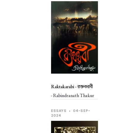
Raktakarabi -
রক্তকরবী
- Rabindranath Thakur
ESSAYS
•
04-SEP-
2024