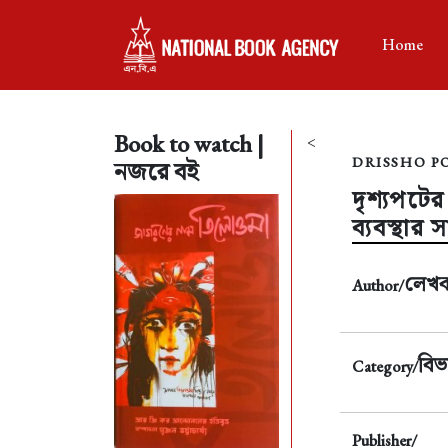
Home
Book to watch |
<
DRISSHO P
নজরে বই
দৃশ্যপটের
ব্যবস্থার 
লেখ
Author/
বিভ
Category/
Publisher/