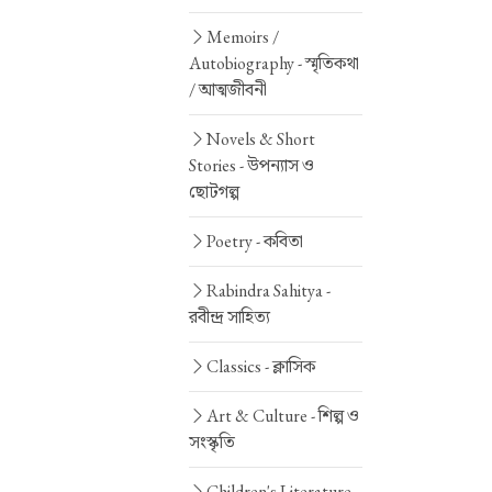
Memoirs /
Autobiography -
স্মৃতিকথা
/ আত্মজীবনী
Novels & Short
Stories -
উপন্যাস ও
ছোটগল্প
Poetry -
কবিতা
Rabindra Sahitya -
রবীন্দ্র সাহিত্য
Classics -
ক্লাসিক
Art & Culture -
শিল্প ও
সংস্কৃতি
Children's Literature -