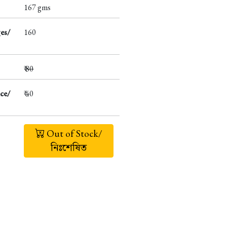
167 gms
es/
160
₹
80
ce/
₹ 40
Out of Stock/
নিঃশেষিত