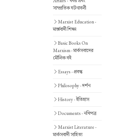
Affairs -
খবর এবং
সাম্প্রতিক ঘটনাবলী
Marxist Education -
মার্ক্সবাদী শিক্ষা
Basic Books On
Marxism -
মার্কসবাদের
মৌলিক বই
Essays -
প্রবন্ধ
Philosophy -
দর্শন
History -
ইতিহাস
Documents -
নথিপত্র
Marxist Literature -
মার্কসবাদী সাহিত্য