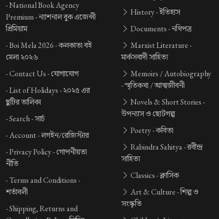
-
National Book Agency
History -
ইতিহাস
Premium -
ন্যাশনাল বুক এজেন্সী
প্রিমিয়াম
Documents -
নথিপত্র
-
Boi Mela 2026 -
কলকাতা বই
Marxist Literature -
মেলা ২০২৬
মার্কসবাদী সাহিত্য
-
Contact Us -
যোগাযোগ
Memoirs / Autobiography
-
স্মৃতিকথা / আত্মজীবনী
-
List of Holidays -
২০২৫ এর
ছুটির তালিকা
Novels & Short Stories -
উপন্যাস ও ছোটগল্প
-
Search -
সার্চ
Poetry -
কবিতা
-
Account -
লগইন/রেজিস্টার
Rabindra Sahitya -
রবীন্দ্র
-
Privacy Policy -
গোপনীয়তা
সাহিত্য
নীতি
Classics -
ক্লাসিক
-
Terms and Conditions -
শর্তাবলী
Art & Culture -
শিল্প ও
সংস্কৃতি
-
Shipping, Returns and