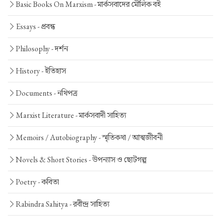
Basic Books On Marxism -
মার্কসবাদের মৌলিক বই
Essays -
প্রবন্ধ
Philosophy -
দর্শন
History -
ইতিহাস
Documents -
নথিপত্র
Marxist Literature -
মার্কসবাদী সাহিত্য
Memoirs / Autobiography -
স্মৃতিকথা / আত্মজীবনী
Novels & Short Stories -
উপন্যাস ও ছোটগল্প
Poetry -
কবিতা
Rabindra Sahitya -
রবীন্দ্র সাহিত্য