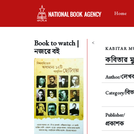
Home
Book to watch |
<
KABITAR M
নজরে বই
কবিতার মুহ
লেখ
Author/
বিভ
Category/
Publisher/
প্রকাশক