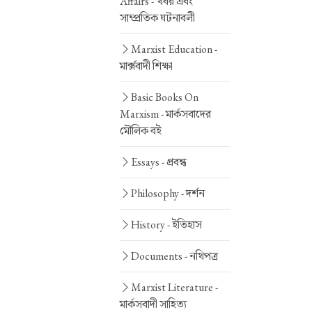
Affairs -
খবর এবং
সাম্প্রতিক ঘটনাবলী
Marxist Education -
মার্ক্সবাদী শিক্ষা
Basic Books On
Marxism -
মার্কসবাদের
মৌলিক বই
Essays -
প্রবন্ধ
Philosophy -
দর্শন
History -
ইতিহাস
Documents -
নথিপত্র
Marxist Literature -
মার্কসবাদী সাহিত্য