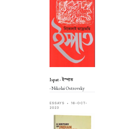
Ispat -
ইস্পাত
- Nikolai Ostrovsky
ESSAYS
•
16-OCT-
2023