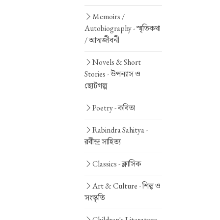
Memoirs /
Autobiography -
স্মৃতিকথা
/ আত্মজীবনী
Novels & Short
Stories -
উপন্যাস ও
ছোটগল্প
Poetry -
কবিতা
Rabindra Sahitya -
রবীন্দ্র সাহিত্য
Classics -
ক্লাসিক
Art & Culture -
শিল্প ও
সংস্কৃতি
Children's Literature -