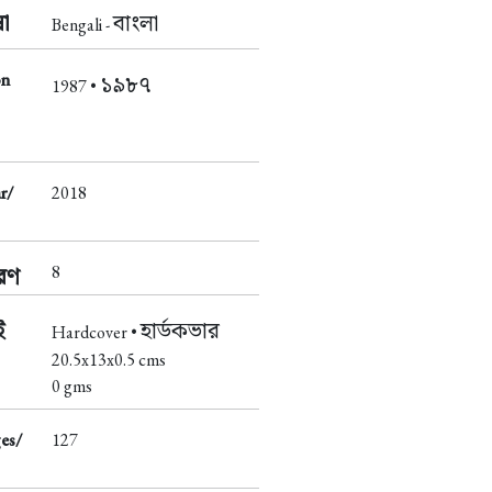
া
বাংলা
Bengali -
on
১৯৮৭
1987 •
r/
2018
8
করণ
ই
হার্ডকভার
Hardcover •
20.5x13x0.5 cms
0 gms
es/
127