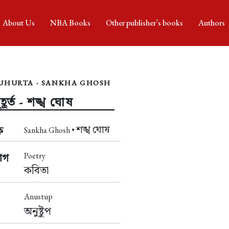
About Us
NBA Books
Other publisher’s books
Authors
UHURTA - SANKHA GHOSH
ূর্ত - শঙ্খ ঘোষ
শঙ্খ ঘোষ
ক
Sankha Ghosh •
Poetry
াগ
কবিতা
Anustup
অনুষ্টুপ