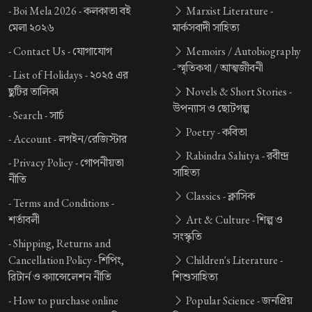
-
Boi Mela 2026 -
কলকাতা বই
Marxist Literature -
মেলা ২০২৬
মার্কসবাদী সাহিত্য
-
Contact Us -
যোগাযোগ
Memoirs / Autobiography
-
স্মৃতিকথা / আত্মজীবনী
-
List of Holidays -
২০২৫ এর
ছুটির তালিকা
Novels & Short Stories -
উপন্যাস ও ছোটগল্প
-
Search -
সার্চ
Poetry -
কবিতা
-
Account -
লগইন/রেজিস্টার
Rabindra Sahitya -
রবীন্দ্র
-
Privacy Policy -
গোপনীয়তা
সাহিত্য
নীতি
Classics -
ক্লাসিক
-
Terms and Conditions -
শর্তাবলী
Art & Culture -
শিল্প ও
সংস্কৃতি
-
Shipping, Returns and
Cancellation Policy -
শিপিং,
Children's Literature -
রিটার্ন ও ক্যান্সেলেশন নীতি
শিশুসাহিত্য
-
How to purchase online
Popular Science -
জনপ্রিয়