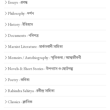
Essays -
প্রবন্ধ
Philosophy -
দর্শন
History -
ইতিহাস
Documents -
নথিপত্র
Marxist Literature -
মার্কসবাদী সাহিত্য
Memoirs / Autobiography -
স্মৃতিকথা / আত্মজীবনী
Novels & Short Stories -
উপন্যাস ও ছোটগল্প
Poetry -
কবিতা
Rabindra Sahitya -
রবীন্দ্র সাহিত্য
Classics -
ক্লাসিক