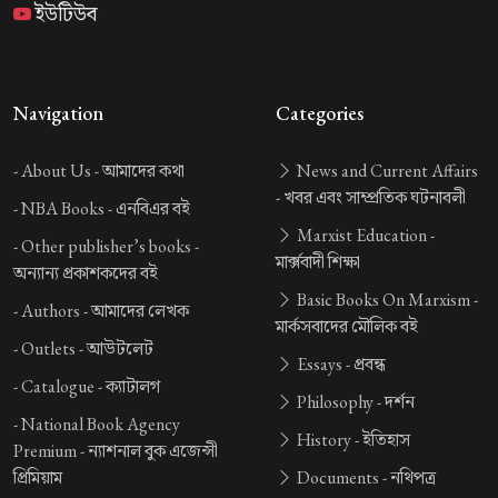
ইউটিউব
Navigation
Categories
-
About Us -
আমাদের কথা
News and Current Affairs
-
খবর এবং সাম্প্রতিক ঘটনাবলী
-
NBA Books -
এনবিএর বই
Marxist Education -
-
Other publisher’s books -
মার্ক্সবাদী শিক্ষা
অন্যান্য প্রকাশকদের বই
Basic Books On Marxism -
-
Authors -
আমাদের লেখক
মার্কসবাদের মৌলিক বই
-
Outlets -
আউটলেট
Essays -
প্রবন্ধ
-
Catalogue -
ক্যাটালগ
Philosophy -
দর্শন
-
National Book Agency
History -
ইতিহাস
Premium -
ন্যাশনাল বুক এজেন্সী
প্রিমিয়াম
Documents -
নথিপত্র