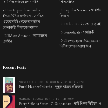
রিটার্ন ও ক্যান্সেলেশন নীতি
শিশুসাহিত্য
-
How to purchase online
Popular Science -
জনপ্রিয়
from NBA website -
এনবিএ
বিজ্ঞান
ওয়েবসাইট থেকে অনলাইন
Other Books -
অন্যান্য বই
কেনাকাটা কিভাবে করবেন
Periodicals -
সাময়িকী
-
NBA on Amazon -
অ্যামাজনে
Newspaper-Magazine -
এনবিএ
নিউজপেপার-ম্যাগাজিন
Recent Posts
NOVELS & SHORT STORIES
•
01-OCT-2023
Putul Nacher Itikatha -
পুতুল নাচের ইতিকথা
MARXIST EDUCATION
•
16-FEB-2024
Party Shiksha Series - 7 - Sangathan -
পার্টি শিক্ষা সিরিজ - ৭ -