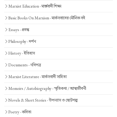
Marxist Education -
মার্ক্সবাদী শিক্ষা
Basic Books On Marxism -
মার্কসবাদের মৌলিক বই
Essays -
প্রবন্ধ
Philosophy -
দর্শন
History -
ইতিহাস
Documents -
নথিপত্র
Marxist Literature -
মার্কসবাদী সাহিত্য
Memoirs / Autobiography -
স্মৃতিকথা / আত্মজীবনী
Novels & Short Stories -
উপন্যাস ও ছোটগল্প
Poetry -
কবিতা