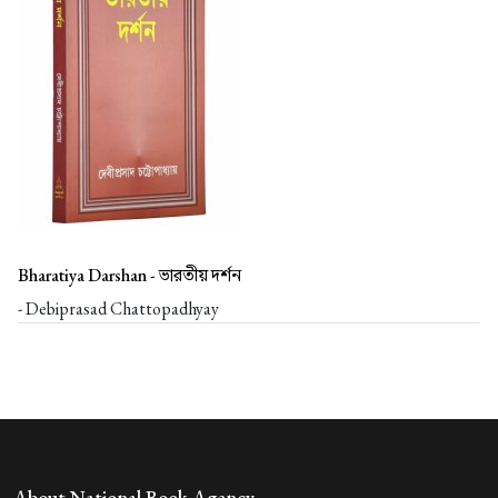
Bharatiya Darshan -
ভারতীয় দর্শন
- Debiprasad Chattopadhyay
About National Book Agency