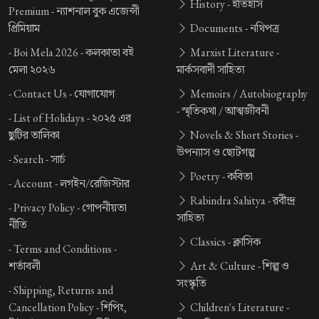
History -
ইতিহাস
Premium -
ন্যাশনাল বুক এজেন্সী
প্রিমিয়াম
Documents -
নথিপত্র
-
Boi Mela 2026 -
কলকাতা বই
Marxist Literature -
মেলা ২০২৬
মার্কসবাদী সাহিত্য
-
Contact Us -
যোগাযোগ
Memoirs / Autobiography
-
স্মৃতিকথা / আত্মজীবনী
-
List of Holidays -
২০২৫ এর
ছুটির তালিকা
Novels & Short Stories -
উপন্যাস ও ছোটগল্প
-
Search -
সার্চ
Poetry -
কবিতা
-
Account -
লগইন/রেজিস্টার
Rabindra Sahitya -
রবীন্দ্র
-
Privacy Policy -
গোপনীয়তা
সাহিত্য
নীতি
Classics -
ক্লাসিক
-
Terms and Conditions -
শর্তাবলী
Art & Culture -
শিল্প ও
সংস্কৃতি
-
Shipping, Returns and
Cancellation Policy -
শিপিং,
Children's Literature -